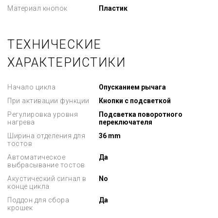
Материал кнопок
Пластик
ТЕХНИЧЕСКИЕ
ХАРАКТЕРИСТИКИ
Начало цикла
Опусканием рычага
При активации функции
Кнопки с подсветкой
Регулировка уровня
Подсветка поворотного
нагрева
переключателя
Ширина отделения для
36 mm
тостов
Автоматическое
Да
выбрасывание тостов
Акустический сигнал в
No
конце цикла
Поддон для сбора
Да
крошек