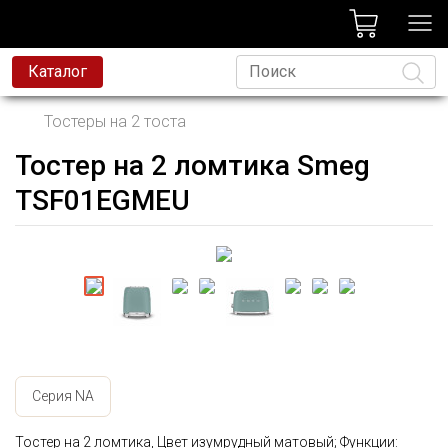
лог
Каталог
Тостеры на 2 тоста
Тостер на 2 ломтика Smeg
Язык
TSF01EGMEU
Серия NA
Тостер на 2 ломтика, Цвет изумрудный матовый; Функции: