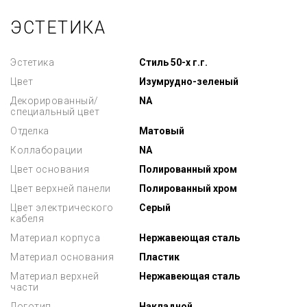
ЭСТЕТИКА
Эстетика
Стиль 50-х г.г.
Цвет
Изумрудно-зеленый
Декорированный/
NA
специальный цвет
Отделка
Матовый
Коллаборации
NA
Цвет основания
Полированный хром
Цвет верхней панели
Полированный хром
Цвет электрического
Серый
кабеля
Материал корпуса
Нержавеющая сталь
Материал основания
Пластик
Материал верхней
Нержавеющая сталь
части
Логотип
Накладной