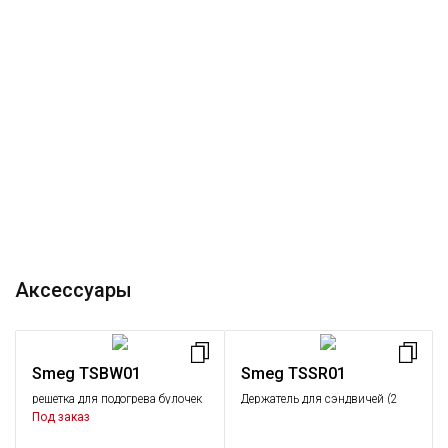
Аксессуары
Smeg TSBW01
Smeg TSSR01
решетка для подогрева булочек
Держатель для сэндвичей (2
(1 шт.)
шт.)
Под заказ