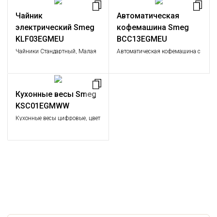
Чайник
Автоматическая
электрический Smeg
кофемашина Smeg
KLF03EGMEU
BCC13EGMEU
Чайники Стандартный, Малая
Автоматическая кофемашина с
бытовая техника
автоматическим
капучинатором, цвет
изумрудно-зеленый
Кухонные весы Smeg
KSC01EGMWW
Кухонные весы цифровые, цвет
изумрудно-зеленый.