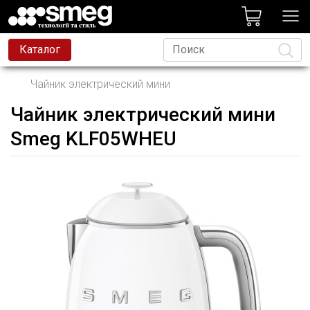
лог
Каталог
Чайник электрический мини
Чайник электрический мини
Язык
Smeg KLF05WHEU