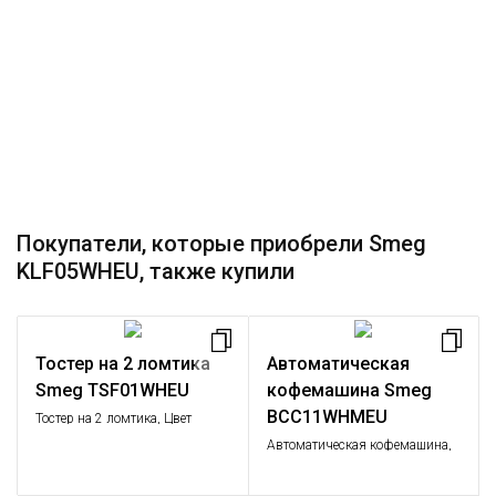
Покупатели, которые приобрели Smeg
KLF05WHEU, также купили
Тостер на 2 ломтика
Автоматическая
Smeg TSF01WHEU
кофемашина Smeg
BCC11WHMEU
Тостер на 2 ломтика, Цвет
белый; Функции: подогрев,
Автоматическая кофемашина,
размораживание, багель; 6
цвет белый
уровней поджаривания;