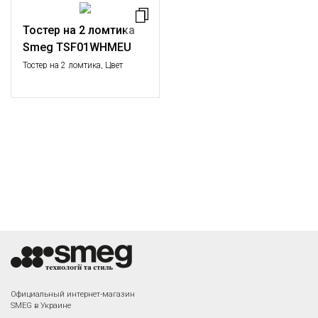
Съемный поддон для крошек.
Тостер на 2 ломтика
Smeg TSF01WHMEU
Тостер на 2 ломтика, Цвет
матовый белый; Функции:
подогрев, размораживание,
багель; 6 уровней
поджаривания; Съемный
поддон для крошек.
Официальный интернет-магазин
SMEG в Украине