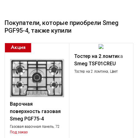
Покупатели, которые приобрели Smeg
PGF95-4, также купили
Тостер на 2 ломтика
Smeg TSF01CREU
Тостер на 2 ломтика, Цвет
кремовый; Функции: подогрев,
размораживание, багель; 6
уровней поджаривания;
Съемный поддон для крошек.
Варочная
поверхность газовая
Smeg PGF75-4
Газовая варочная панель, 72
см, нержавеющая сталь,
Под заказ
низкий монтаж с бортиком 3