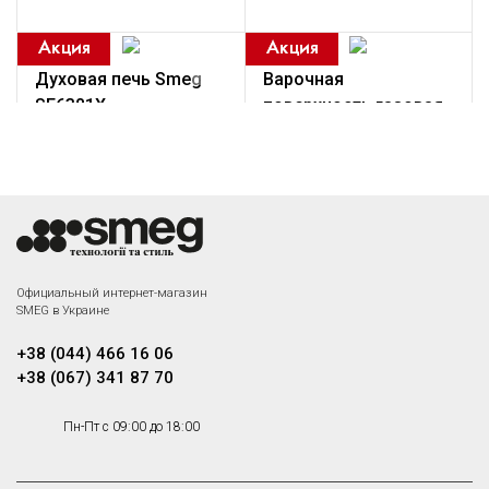
мм.
Духовая печь Smeg
Варочная
SF6381X
поверхность газовая
Smeg PVL675LCN
Многофункциональный
духовой шкаф, 60 см, 6
Под заказ
Газовая варочная панель, 75
функций, нержавеющая сталь.
см, черная стеклокерамика,
Класс энергопотребления А.
прямой край
Чайник
электрический с
Официальный интернет-магазин
электронным
SMEG в Украине
регулированием Smeg
+38 (044) 466 16 06
KLF04CREU
+38 (067) 341 87 70
Чайник электрический с
регулируемой температурой,
Пн-Пт с 09:00 до 18:00
кремовый