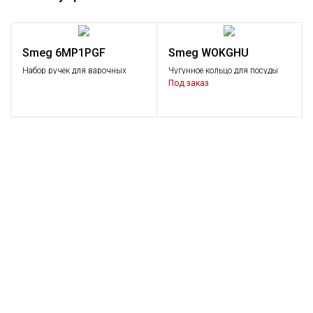
Smeg 6MP1PGF
Smeg WOKGHU
Набор ручек для варочных
Чугунное кольцо для посуды
поверхностей
WOK
Под заказ