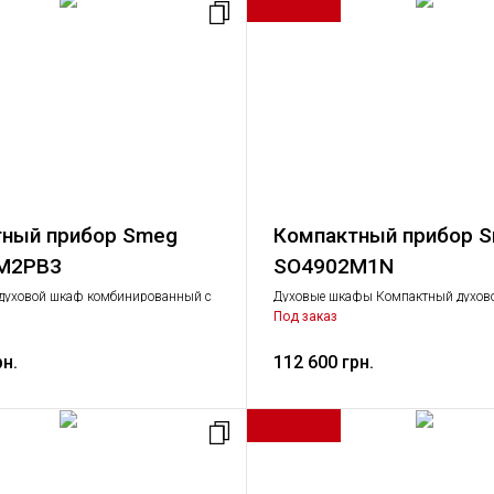
ный прибор Smeg
Компактный прибор 
M2PB3
SO4902M1N
духовой шкаф комбинированный с
Духовые шкафы Компактный духов
и, 45 см
Крупная бытовая техника
Под заказ
рн.
112 600 грн.