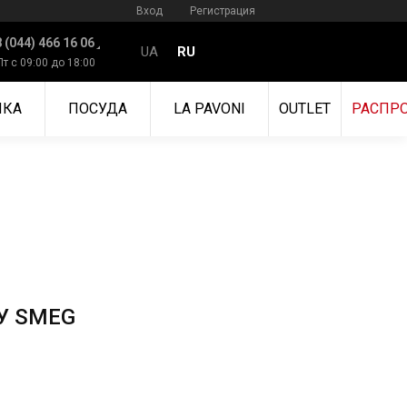
Вход
Регистрация
 (044) 466 16 06
UA
RU
Пт с 09:00 до 18:00
ИКА
ПОСУДА
LA PAVONI
OUTLET
РАСПР
У SMEG
 на любую модель посудомоечной машины из текущего
000 грн (сто тисяч грн), по одному приладу з можливих