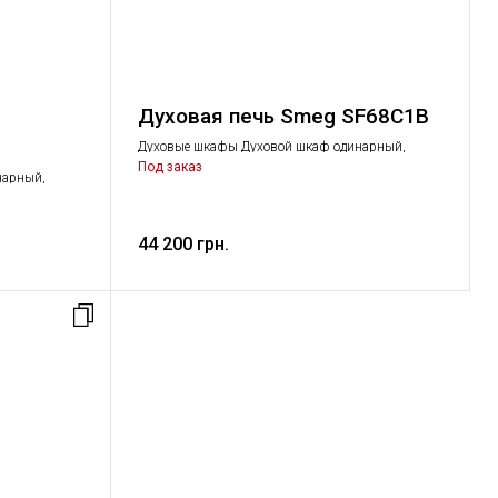
Духовая печь Smeg SF68C1B
Духовые шкафы Духовой шкаф одинарный,
Крупная бытовая техника
Под заказ
нарный,
44 200 грн.