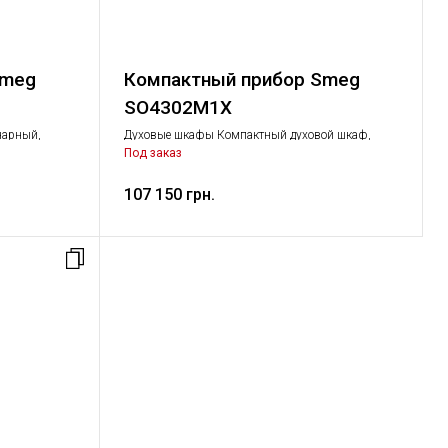
Smeg
Компактный прибор Smeg
SO4302M1X
нарный,
Духовые шкафы Компактный духовой шкаф,
Крупная бытовая техника
Под заказ
107 150 грн.