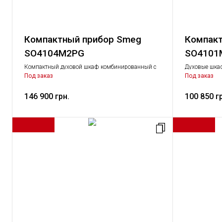
Компактный прибор Smeg
Компакт
SO4104M2PG
SO4101
Компактный духовой шкаф комбинированный с
Духовые шка
микроволнами, 45 см
Крупная быто
Под заказ
Под заказ
146 900 грн.
100 850 г