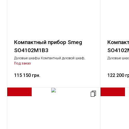
Компактный прибор Smeg
Компакт
SO4102M1B3
SO4102
Духовые шкафы Компактный духовой шкаф,
Духовые шка
Крупная бытовая техника
Крупная быто
Под заказ
115 150 грн.
122 200 г