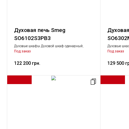
Духовая печь Smeg
Духовая
SO6102S3PB3
SO6302
Духовые шкафы Духовой шкаф одинарный,
Духовые шка
Крупная бытовая техника
Крупная быто
Под заказ
Под заказ
122 200 грн.
129 500 г