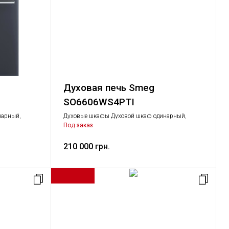
и акционную продукцию в течение указанного в п. 1 срока
в безвозмездной замены ООО «СМЕГ Украина» товара
Духовая печь Smeg
SO6606WS4PTI
щего в акции.
нарный,
Духовые шкафы Духовой шкаф одинарный,
Крупная бытовая техника
Под заказ
210 000 грн.