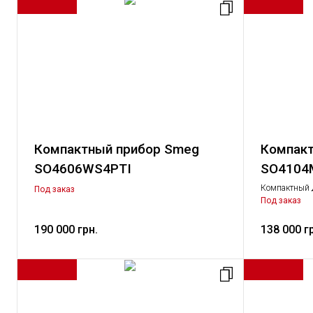
Компактный прибор Smeg
Компакт
SO4606WS4PTI
SO4104
Компактный 
Под заказ
микроволнам
Под заказ
190 000 грн.
138 000 г