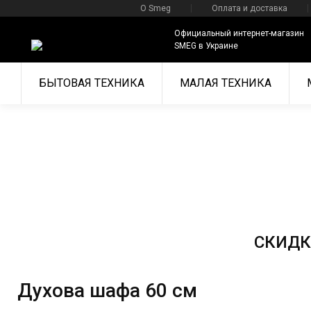
О Smeg
Оплата и доставка
Официальный интернет-магазин
SMEG в Украине
БЫТОВАЯ ТЕХНИКА
МАЛАЯ ТЕХНИКА
Период проведения акции с 00:00 01 июня по 23:59 31 ав
СКИДК
В течение всего периода акции, при покупке комплекта
ассортимента. Указанная скидка рассчитывается от и
Духова шафа 60 см
**Комплектом може бути лише два або більше приладів S