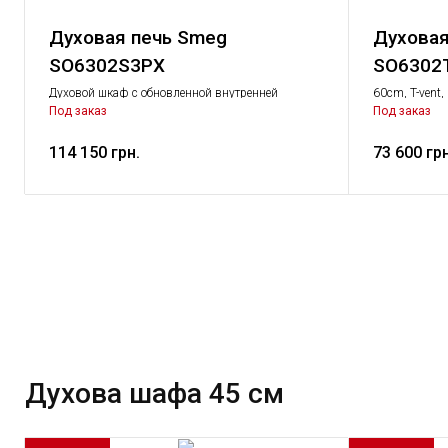
Духовая печь Smeg
Духовая
SO6302S3PX
SO6302
Духовой шкаф с обновленной внутренней
60cm, T-vent, 
камерой 60 см, LCD дисплей (EvoScreen)
Под заказ
Под заказ
комбинированный с пароваркой, Серия Classica.
114 150 грн.
73 600 грн
Духова шафа 45 см