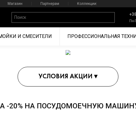
Магазин
Партнерам
Коллекции
+38
Пн-
МОЙКИ И СМЕСИТЕЛИ
ПРОФЕССИОНАЛЬНАЯ ТЕХН
УСЛОВИЯ АКЦИИ
▾
густа 2026 года.
А -20% НА ПОСУДОМОЕЧНУЮ МАШИН
 крупной бытовой техники из двух единиц, действует скидка* 20%
нформационной цены прибора.
MEG однієї серії, з загальною сумою інформаційних цін*** від 100 