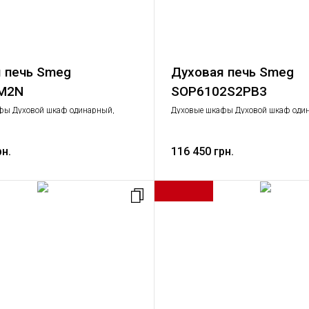
 печь Smeg
Духовая печь Smeg
M2N
SOP6102S2PB3
фы Духовой шкаф одинарный,
Духовые шкафы Духовой шкаф оди
вая техника
Крупная бытовая техника
рн.
116 450 грн.