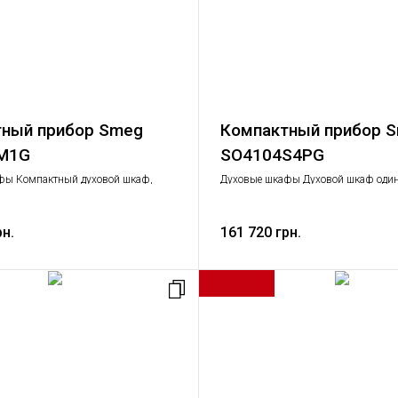
ный прибор Smeg
Компактный прибор 
M1G
SO4104S4PG
фы Компактный духовой шкаф,
Духовые шкафы Духовой шкаф оди
вая техника
Крупная бытовая техника
рн.
161 720 грн.