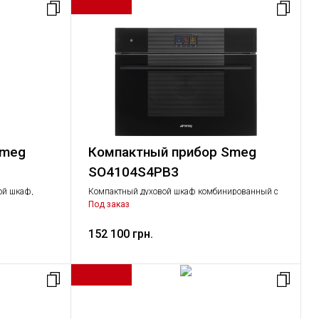
Smeg
Компактный прибор Smeg
SO4104S4PB3
ой шкаф,
Компактный духовой шкаф комбинированный с
паром, 45 см
Под заказ
152 100 грн.