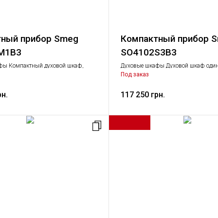
ный прибор Smeg
Компактный прибор 
M1B3
SO4102S3B3
фы Компактный духовой шкаф,
Духовые шкафы Духовой шкаф оди
вая техника
Крупная бытовая техника
Под заказ
рн.
117 250 грн.