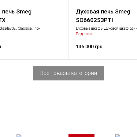
 печь Smeg
Духовая печь Smeg
TX
SO6602S3PTI
display02, Classica, inox
Духовые шкафы Духовой шкаф оди
Крупная бытовая техника
Под заказ
.
136 000 грн.
Все товары категории