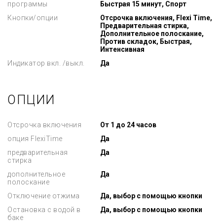
программы
Быстрая 15 минут, Спорт
Кнопки/опции
Отсрочка включения, Flexi Time,
Предварительная стирка,
Дополнительное полоскание,
Против складок, Быстрая,
Интенсивная
Индикатор вкл. /выкл.
Да
ОПЦИИ
Отсрочка включения
От 1 до 24 часов
опция FlexiTime
Да
предварительная
Да
стирка
дополнительное
Да
полоскание
Отключение отжима
Да, выбор с помощью кнопки
Остановка с водой в
Да, выбор с помощью кнопки
баке