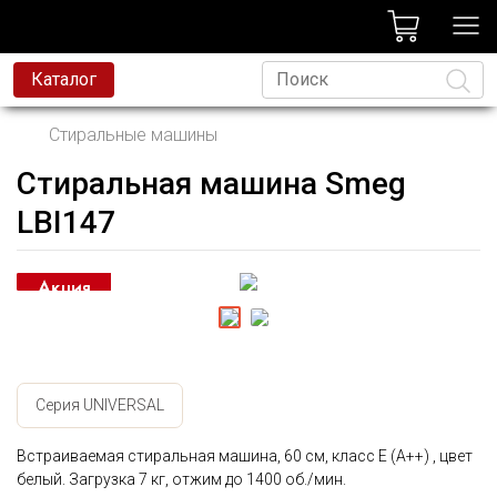
лог
Каталог
Стиральные машины
Стиральная машина Smeg
Язык
LBI147
Серия UNIVERSAL
Встраиваемая стиральная машина, 60 см, класс E (А++) , цвет
белый. Загрузка 7 кг, отжим до 1400 об./мин.