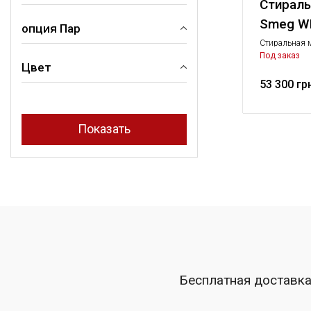
Стирал
1400
Smeg W
опция Пар
14
Стиральная 
15
машина, Кру
Под заказ
Цвет
Да, выбор на дисплее
53 300 гр
Белый
Бесплатная доставк