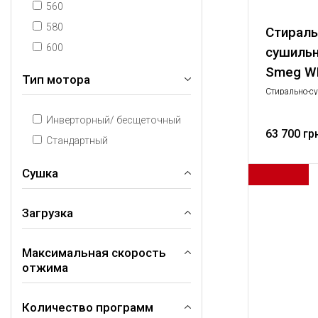
560
580
Стираль
600
сушиль
Smeg W
Тип мотора
Стирально-с
Стирально-с
Крупная быт
Инверторный/ бесщеточный
63 700 гр
Стандартный
Сушка
Загрузка
Да
Максимальная скорость
7
отжима
8
9
Количество программ
1200
10