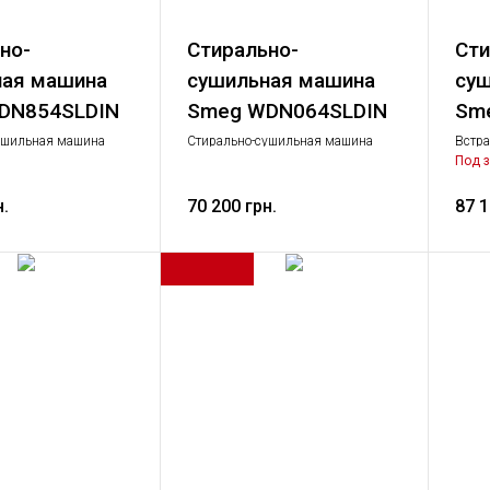
но-
Стирально-
Сти
ная машина
сушильная машина
суш
DN854SLDIN
Smeg WDN064SLDIN
Sme
ушильная машина
Стирально-сушильная машина
Встра
ушильная машина,
Стирально-сушильная машина,
с суш
Под з
овая техника
Крупная бытовая техника
белый
1200 
н.
70 200 грн.
87 1