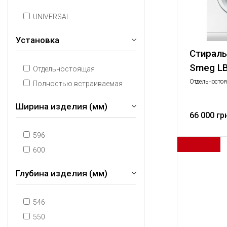
UNIVERSAL
Установка
Стирал
Smeg L
Отдельностоящая
Отдельносто
Полностью встраиваемая
машина, 60 с
белый. Загру
Ширина изделия (мм)
1200 об./мин
66 000 гр
596
600
Глубина изделия (мм)
546
550