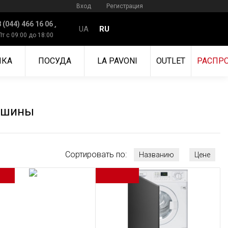
Вход
Регистрация
 (044) 466 16 06
UA
RU
Пт с 09:00 до 18:00
ИКА
ПОСУДА
LA PAVONI
OUTLET
РАСПР
ашины
Сортировать по:
Названию
Цене