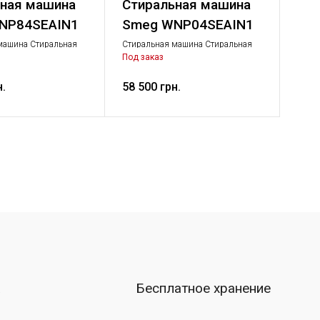
ьная машина
Стиральная машина
NP84SEAIN1
Smeg WNP04SEAIN1
машина Стиральная
Стиральная машина Стиральная
пная бытовая техника
машина, Крупная бытовая техника
Под заказ
н.
58 500 грн.
а
Бесплатное хранение