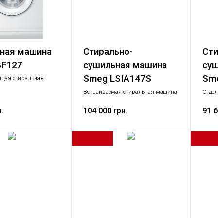
ьная машина
Стирально-
Сти
BF127
сушильная машина
суш
Smeg LSIA147S
Sm
ящая стиральная
м, класс А++, цвет
Встраиваемая стиральная машина
Отдел
зка 7 кг, отжим до
с сушкой, 60 см, класс BА, цвет
машин
.
н.
белый. Загрузка 7/4 кг, отжим до
104 000 грн.
цвет 
91 6
1400 об./мин.
отжим