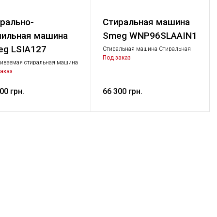
рально-
Стиральная машина
ильная машина
Smeg WNP96SLAAIN1
g LSIA127
Стиральная машина Стиральная
машина, Крупная бытовая техника
Под заказ
иваемая стиральная машина
кой, 60 см, класс CA, цвет
аказ
. Загрузка 7/4 кг, отжим до
об./мин.
00 грн.
66 300 грн.