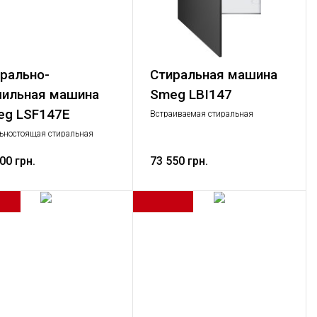
рально-
Стиральная машина
ильная машина
Smeg LBI147
eg LSF147E
Встраиваемая стиральная
машина, 60 см, класс E (А++) , цвет
ьностоящая стиральная
белый. Загрузка 7 кг, отжим до
а с сушкой, 60 см, класс АА,
1400 об./мин.
белый. Загрузка 7/4 кг,
00 грн.
73 550 грн.
 до 1400 об./мин.