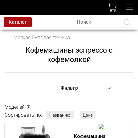
лог
Каталог
вая техника
Мелкая бытовая техника
я техника
Кофемашины эспрессо с
Язык
и и смесители
кофемолкой
ессиональная техника
да
Фильтр
avoni
t
Моделей:
7
Сортировать по:
родажа
Названию
Цене
Кофемашина