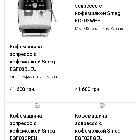
эспрессо с
кофемолкой Smeg
EGF03WHEU
МБТ - Кофемашины Ручная
эспрессо кофемашина, Малая
бытовая техника
Кофемашина
эспрессо с
кофемолкой Smeg
EGF03BLEU
МБТ - Кофемашины Ручная
эспрессо кофемашина, Малая
бытовая техника
41 600 грн.
41 600 грн.
Кофемашина
Кофемашина
эспрессо с
эспрессо с
кофемолкой Smeg
кофемолкой Smeg
EGF03CREU
EGF03PGEU