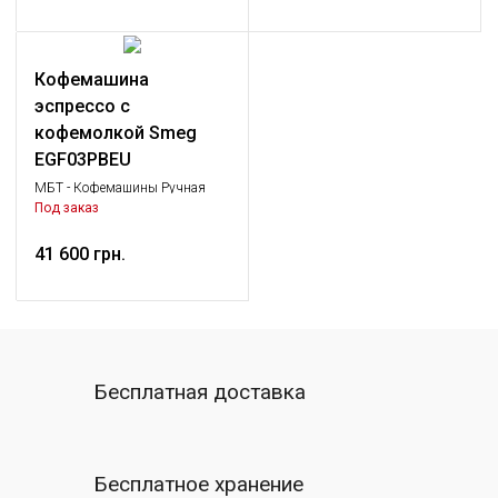
Кофемашина
эспрессо с
кофемолкой Smeg
EGF03PBEU
МБТ - Кофемашины Ручная
эспрессо кофемашина, Малая
Под заказ
бытовая техника
41 600 грн.
Бесплатная доставка
Бесплатное хранение