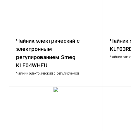
Чайник электрический с
Чайник 
электронным
KLF03R
регулированием Smeg
Чайник элект
1,7 л.; Мощно
KLF04WHEU
Чайник электрический с регулируемой
температурой