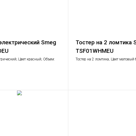
электрический Smeg
Тостер на 2 ломтика
DEU
TSF01WHMEU
рический; Цвет красный; Объем:
Тостер на 2 ломтика, Цвет матовый 
сть: 2,2 – 2,4 кВт
Функции: подогрев, размораживание
уровней поджаривания; Съемный п
крошек.