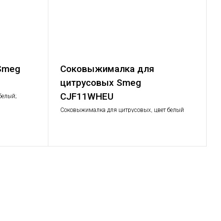
 Smeg
Соковыжималка для
цитрусовых Smeg
CJF11WHEU
белый;
, багель; 6
Соковыжималка для цитрусовых, цвет белый
оддон для