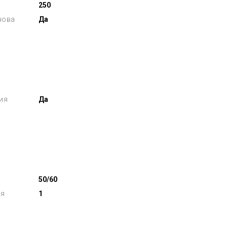
х
250
нова
Да
ия
Да
50/60
ля
1