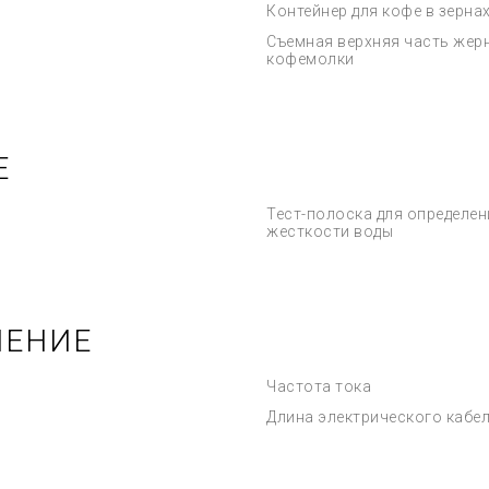
Контейнер для кофе в зерна
Съемная верхняя часть жер
кофемолки
Е
Тест-полоска для определен
жесткости воды
ЧЕНИЕ
Частота тока
Длина электрического кабе