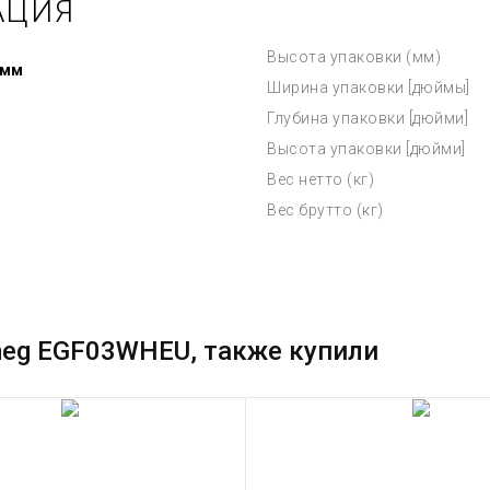
АЦИЯ
Высота упаковки (мм)
 мм
Ширина упаковки [дюймы]
Глубина упаковки [дюйми]
Высота упаковки [дюйми]
Вес нетто (кг)
Вес брутто (кг)
meg EGF03WHEU, также купили