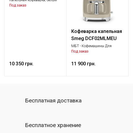
Капельная кофеварка, белый
Под заказ
Кофеварка капельная
Smeg DCF02MLMEU
МБТ - Кофемашины Для
фильтрованного кофе, Малая
Под заказ
бытовая техника
10 350 грн.
11 900 грн.
Бесплатная доставка
Бесплатное хранение