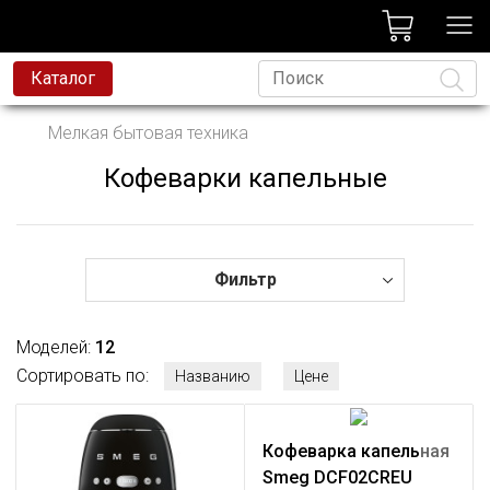
лог
Каталог
вая техника
Мелкая бытовая техника
я техника
Кофеварки капельные
Язык
и и смесители
ессиональная техника
да
Фильтр
avoni
Моделей:
12
t
Сортировать по:
Названию
Цене
родажа
Кофеварка капельная
Smeg DCF02CREU