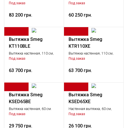
антрацит
декоративная, 59,5 см,
Под заказ
Под заказ
антрацит, фурнитура латунная.
83 200 грн.
60 250 грн.
Вытяжка Smeg
Вытяжка Smeg
KT110BLE
KTR110XE
Вытяжка настенная, 110 см,
Вытяжка настенная, 110 см,
черная
нержавеющая сталь матовая
Под заказ
Под заказ
63 700 грн.
63 700 грн.
Вытяжка Smeg
Вытяжка Smeg
KSED65BE
KSED65XE
Вытяжка настенная, 60 см.
Настенная вытяжка, 60 см,
нержавеющая сталь,
Под заказ
Под заказ
электронное управление,
подсветка – 2 галогенные
29 750 грн.
26 100 грн.