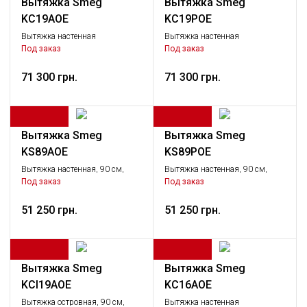
Вытяжка Smeg
Вытяжка Smeg
KC19AOE
KC19POE
Вытяжка настенная
Вытяжка настенная
декоративная, 89,5 см,
декоративная, 89,5 см,
Под заказ
Под заказ
антрацит
кремовая
71 300 грн.
71 300 грн.
Вытяжка Smeg
Вытяжка Smeg
KS89AOE
KS89POE
Вытяжка настенная, 90 см,
Вытяжка настенная, 90 см,
антрацит, фурнитура латунная
кремовый, фурнитура
Под заказ
Под заказ
латунная
51 250 грн.
51 250 грн.
Вытяжка Smeg
Вытяжка Smeg
KCI19AOE
KC16AOE
Вытяжка островная, 90 см,
Вытяжка настенная