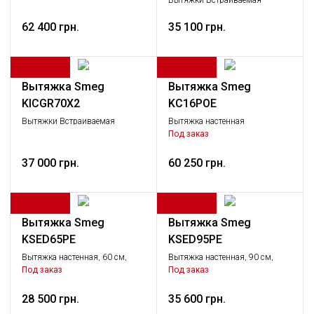
Вытяжки Встраиваемая
вытяжка, Крупная бытовая
62 400 грн.
техника
35 100 грн.
Вытяжка Smeg
Вытяжка Smeg
KICGR70X2
KC16POE
Вытяжки Встраиваемая
Вытяжка настенная
вытяжка, Крупная бытовая
декоративная, 59,5 см,
Под заказ
техника
кремовый, фурнитура
латунная.
37 000 грн.
60 250 грн.
Вытяжка Smeg
Вытяжка Smeg
KSED65PE
KSED95PE
Вытяжка настенная, 60 см,
Вытяжка настенная, 90 см,
кремовая
кремовая.
Под заказ
Под заказ
28 500 грн.
35 600 грн.