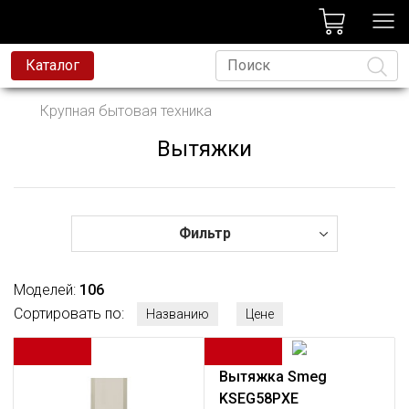
лог
Каталог
вая техника
Крупная бытовая техника
я техника
Вытяжки
Язык
и и смесители
ессиональная техника
да
Фильтр
avoni
Моделей:
106
t
Сортировать по:
Названию
Цене
родажа
Вытяжка Smeg
KSEG58PXE