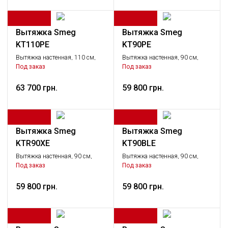
Вытяжка Smeg
Вытяжка Smeg
KT110PE
KT90PE
Вытяжка настенная, 110 см,
Вытяжка настенная, 90 см,
кремовая
кремовая
Под заказ
Под заказ
63 700 грн.
59 800 грн.
Вытяжка Smeg
Вытяжка Smeg
KTR90XE
KT90BLE
Вытяжка настенная, 90 см,
Вытяжка настенная, 90 см,
нержавеющая сталь матовая
черная
Под заказ
Под заказ
59 800 грн.
59 800 грн.