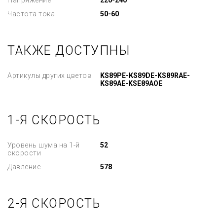
Напряжение
220-240
Частота тока
50-60
ТАКЖЕ ДОСТУПНЫ
Артикулы других цветов
KS89PE-KS89DE-KS89RAE-
KS89AE-KSE89AOE
1-Я СКОРОСТЬ
Уровень шума на 1-й
52
скорости
Давление
578
2-Я СКОРОСТЬ