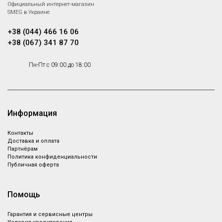
Официальный интернет-магазин
Мойка 1 + 1/2 чаша с крышкой,
SMEG в Украине
ультранизкий профиль,
Под заказ
нержавеющая сталь,
+38 (044) 466 16 06
оборачиваемая
+38 (067) 341 87 70
Пн-Пт с 09:00 до 18:00
Информация
Контакты
Доставка и оплата
Партнёрам
Политика конфиденциальности
Публичная оферта
Помощь
Гарантия и сервисные центры