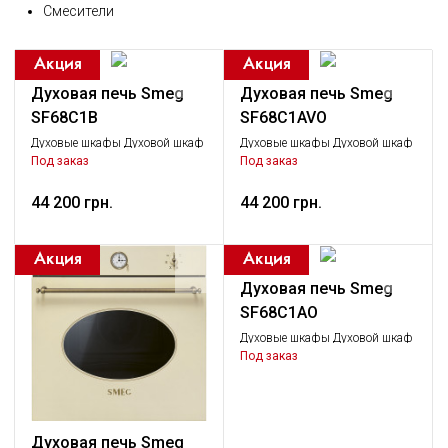
Смесители
Духовая печь Smeg
Духовая печь Smeg
SF68C1B
SF68C1AVO
Духовые шкафы Духовой шкаф
Духовые шкафы Духовой шкаф
одинарный, Крупная бытовая
одинарный, Крупная бытовая
Под заказ
Под заказ
техника
техника
44 200 грн.
44 200 грн.
Духовая печь Smeg
SF68C1AO
Духовые шкафы Духовой шкаф
одинарный, Крупная бытовая
Под заказ
техника
Духовая печь Smeg