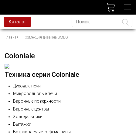
лог
Каталог
вая техника
Главная
Коллекция дизайна SMEG
я техника
Язык
и и смесители
Coloniale
ессиональная техника
Техника серии Coloniale
да
Духовые печи
avoni
Микроволновые печи
t
Варочные поверхности
Варочные центры
родажа
Холодильники
Вытяжки
Встраиваемые кофемашины