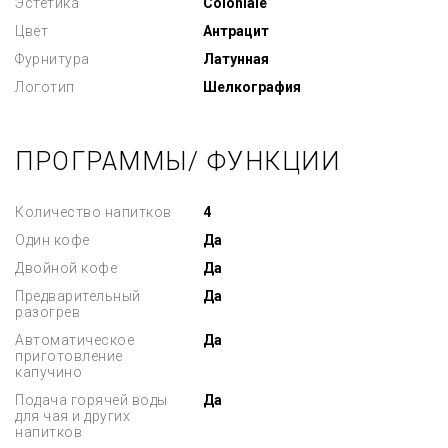
Эстетика
Coloniale
Цвет
Антрацит
Фурнитура
Латунная
Логотип
Шелкография
ПРОГРАММЫ/ ФУНКЦИИ
Количество напитков
4
Один кофе
Да
Двойной кофе
Да
Предварительный
Да
разогрев
Автоматическое
Да
приготовление
капучино
Подача горячей воды
Да
для чая и других
напитков