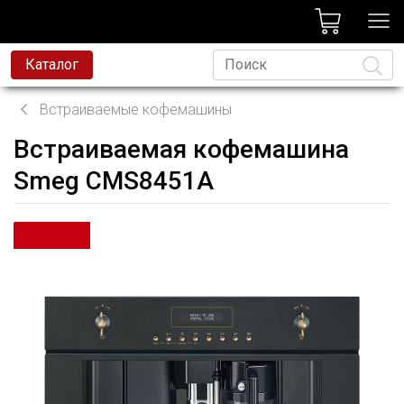
лог
Каталог
Встраиваемые кофемашины
Встраиваемая кофемашина
Язык
Smeg CMS8451A