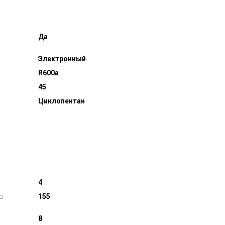
Да
Электронный
R600a
45
Циклопентан
4
о
155
8