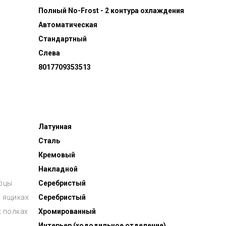
Полный No-Frost - 2 контура охлаждения
Автоматическая
Стандартный
Слева
8017709353513
Латунная
Сталь
Кремовый
Накладной
ерцы
Серебристый
 ящиках
Серебристый
х полках
Хромированный
Интерьер (хододильное отделение)