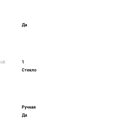
Да
кой
1
Стекло
Ручная
Да