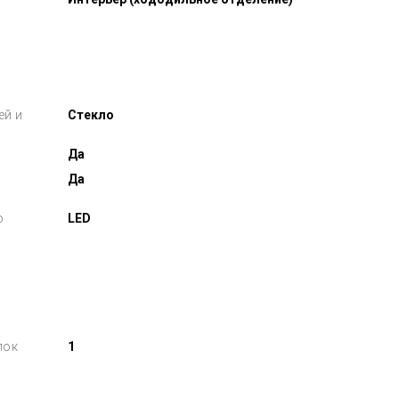
ей и
Стекло
Да
Да
о
LED
лок
1