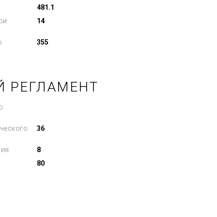
481.1
ри
14
о
355
Й РЕГЛАМЕНТ
о
ческого
36
ния
8
80