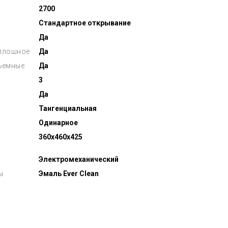
2700
Стандартное открывание
Да
сплошное
Да
съемные
Да
3
Да
Тангенциальная
Одинарное
360x460x425
Электромеханический
ы
Эмаль Ever Clean