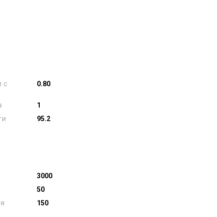
л с
0.80
в
1
ти
95.2
3000
50
ля
150