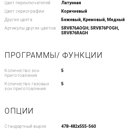
Цвет переключателей
Латунная
Цвет сериографии
Коричневый
Другие цвета
Бежевый, Кремовый, Медный
Артикулы других цветов
SRV876AOGH; SRV876POGH,
SRV876RAGH
ПРОГРАММЫ/ ФУНКЦИИ
Количество зон
5
приготовления
Количество газовых
5
зон приготовления
ОПЦИИ
Стандартный вырез
478-482x555-560