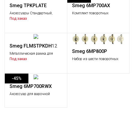
Smeg TPKPLATE
Smeg 6MP700AX
Аксессуары Стандартный,
Комплект поворотных
Аксессуары
переключателей - Cortina
Под заказ
антрацит/ серебристый
Smeg FLMSTPKDH12
Smeg 6MP800P
Металлическая рамка для
направления потока
Под заказ
Набор из шести поворотных
всасывания
переключателей, основание
кремовый цвет, позолоченная
фурнитура
-45%
Smeg 6MP700RWX
Аксессуар для варочной
поверхности