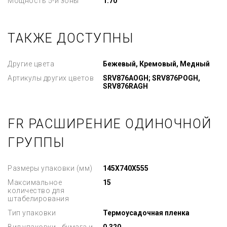
Мощность 5-й зоны
1.70
ТАКЖЕ ДОСТУПНЫ
Другие цвета
Бежевый, Кремовый, Медный
Артикулы других цветов
SRV876AOGH; SRV876POGH,
SRV876RAGH
FR РАСШИРЕНИЕ ОДИНОЧНОЙ
ГРУППЫ
Размеры упаковки (мм)
145X740X555
Максимальное
15
количество для
штабелирования
Тип упаковки
Термоусадочная пленка