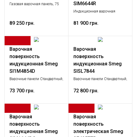
SIM6644R
Газовая варочная панель, 75
cм, черная стеклокерамика,
Индукционная варочная
медный профиль
поверхность, 60 см, прямой
89 250 грн.
медный край
81 900 грн.
Варочная
Варочная
поверхность
поверхность
индукционная Smeg
индукционная Smeg
SI1M4854D
SISL7844
Варочные панели Стандартный,
Варочные панели Стандартный,
Крупная бытовая техника
Крупная бытовая техника
73 700 грн.
72 800 грн.
Варочная
Варочная
поверхность
поверхность
индукционная Smeg
электрическая Smeg