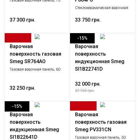
Газовая варочная панель, 70
см, кремовая.
Cтеклокерамическая варочная
панель, 60 см, кремовая,
37 300 грн.
фурнитура латунная
33 750 грн.
-15%
Варочная
Варочная
поверхность газовая
поверхность
Smeg SR764AO
индукционная Smeg
SI1B22741D
Газовая варочная панель, 60
см, антрацит, фурнитура
латунная.
32 000 грн.
32 250 грн.
37 700 грн.
-15%
Варочная
Варочная
поверхность
поверхность газовая
индукционная Smeg
Smeg PV331CN
SI1B22641D
Газовая варочная панель, 30