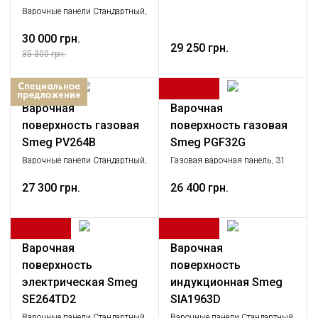
cм, черная стеклокерамика
Варочные панели Стандартный,
Крупная бытовая техника
30 000 грн.
29 250 грн.
35 300 грн.
Варочная
Варочная
поверхность газовая
поверхность газовая
Smeg PV264B
Smeg PGF32G
Варочные панели Стандартный,
Газовая варочная панель, 31
Крупная бытовая техника
cм, нержавеющая сталь,
27 300 грн.
фурнитура серебристая.
26 400 грн.
Варочная
Варочная
поверхность
поверхность
электрическая Smeg
индукционная Smeg
SE264TD2
SIA1963D
Варочные панели Стандартный,
Варочные панели Стандартный,