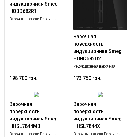
индукционная Smeg
HOBD682R1
Варочные панели Варочная
панель со встроенной
вытяжкой, Крупная бытовая
техника
Варочная
поверхность
индукционная Smeg
HOBD682D2
Индукционная варочная
панель со встроенной
198 700 грн.
вытяжкой, 83 см, Multizone
173 750 грн.
Варочная
Варочная
поверхность
поверхность
индукционная Smeg
индукционная Smeg
HHSL7844MB
HHSL7844X
Варочные панели Варочная
Варочные панели Варочная