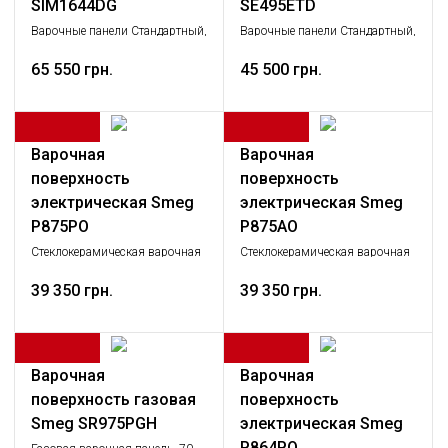
SIM1644DG
SE495ETD
Варочные панели Стандартный,
Варочные панели Стандартный,
Крупная бытовая техника
Крупная бытовая техника
65 550 грн.
45 500 грн.
Варочная
Варочная
поверхность
поверхность
электрическая Smeg
электрическая Smeg
P875PO
P875AO
Cтеклокерамическая варочная
Cтеклокерамическая варочная
панель, 72 см, кремовая,
панель, 72 см, антрацит,
фурнитура латунная
39 350 грн.
фурнитура латунная
39 350 грн.
Варочная
Варочная
поверхность газовая
поверхность
Smeg SR975PGH
электрическая Smeg
P864PO