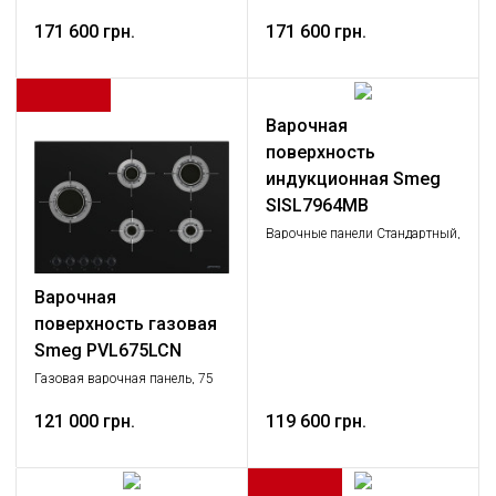
панель со встроенной
панель со встроенной
вытяжкой, Крупная бытовая
171 600 грн.
вытяжкой, Крупная бытовая
171 600 грн.
техника
техника
Варочная
поверхность
индукционная Smeg
SISL7964MB
Варочные панели Стандартный,
Крупная бытовая техника
Варочная
поверхность газовая
Smeg PVL675LCN
Газовая варочная панель, 75
см, черная стеклокерамика,
прямой край
121 000 грн.
119 600 грн.