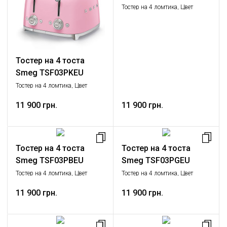
Тостер на 4 ломтика, Цвет
черный; Функции: подогрев,
размораживание, багель; 6
уровней поджаривания;
Съемный поддон для крошек.
Тостер на 4 тоста
Smeg TSF03PKEU
Тостер на 4 ломтика, Цвет
розовый; Функции: подогрев,
размораживание, багель; 6
11 900 грн.
11 900 грн.
уровней поджаривания;
Съемный поддон для крошек.
Тостер на 4 тоста
Тостер на 4 тоста
Smeg TSF03PBEU
Smeg TSF03PGEU
Тостер на 4 ломтика, Цвет
Тостер на 4 ломтика, Цвет
пастельный голубой; Функции:
пастельный зеленый; Функции:
подогрев, размораживание,
11 900 грн.
подогрев, размораживание,
11 900 грн.
багель; 6 уровней
багель; 6 уровней
поджаривания; Съемный
поджаривания; Съемный
поддон для крошек.
поддон для крошек.