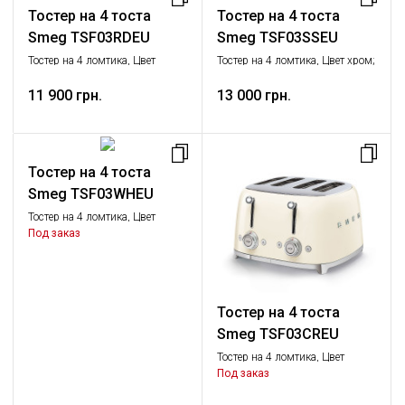
Тостер на 4 тоста
Тостер на 4 тоста
Smeg TSF03RDEU
Smeg TSF03SSEU
Тостер на 4 ломтика, Цвет
Тостер на 4 ломтика, Цвет хром;
красный; Функции: подогрев,
Функции: подогрев,
размораживание, багель; 6
11 900 грн.
размораживание, багель; 6
13 000 грн.
уровней поджаривания;
уровней поджаривания;
Съемный поддон для крошек.
Съемный поддон для крошек.
Тостер на 4 тоста
Smeg TSF03WHEU
Тостер на 4 ломтика, Цвет
белый; Функции: подогрев,
Под заказ
размораживание, багель; 6
уровней поджаривания;
Съемный поддон для крошек.
Тостер на 4 тоста
Smeg TSF03CREU
Тостер на 4 ломтика, Цвет
кремовый; Функции: подогрев,
Под заказ
размораживание, багель; 6