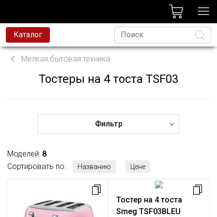
лог
Каталог
вая техника
Мелкая бытовая техника
я техника
Тостеры на 4 тоста TSF03
Язык
и и смесители
ессиональная техника
да
Фильтр
avoni
Моделей:
8
t
Сортировать по:
Названию
Цене
родажа
Тостер на 4 тоста
Smeg TSF03BLEU