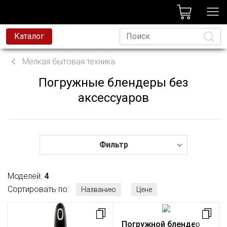
лог
Каталог
вая техника
Мелкая бытовая техника
я техника
Погружные блендеры без
Язык
и и смесители
аксессуаров
ессиональная техника
да
Фильтр
avoni
t
Моделей:
4
Сортировать по:
родажа
Названию
Цене
Погружной блендер