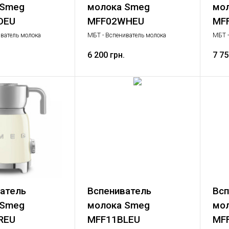
 Smeg
молока Smeg
мо
DEU
MFF02WHEU
MF
ватель молока
МБТ - Вспениватель молока
МБТ -
ь молока, Малая
Вспениватель молока, Малая
Вспен
ика
бытовая техника
6 200 грн.
бытов
7 75
атель
Вспениватель
Всп
 Smeg
молока Smeg
мо
REU
MFF11BLEU
MF