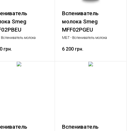
ениватель
Вспениватель
лока Smeg
молока Smeg
F02PBEU
MFF02PGEU
 Вспениватель молока
МБТ - Вспениватель молока
иватель молока, Малая
Вспениватель молока, Малая
ая техника
0 грн.
бытовая техника
6 200 грн.
ениватель
Вспениватель