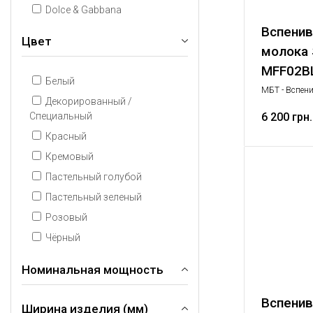
Dolce & Gabbana
Вспенив
Цвет
молока
MFF02B
Белый
МБТ - Вспени
Декорированный /
Вспенивател
Специальный
бытовая техн
6 200 грн.
Красный
Кремовый
Пастельный голубой
Пастельный зеленый
Розовый
Чёрный
Номинальная мощность
Вспенив
Ширина изделия (мм)
500