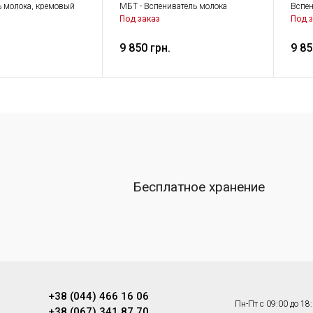
ь молока, кремовый
МБТ - Вспениватель молока
Вспен
Вспениватель молока, Малая
Под заказ
Под з
бытовая техника
9 850 грн.
9 85
а
Бесплатное хранение
+38 (044) 466 16 06
Пн-Пт с 09:00 до 18
+38 (067) 341 87 70