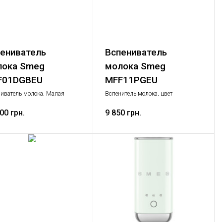
ениватель
Вспениватель
лока Smeg
молока Smeg
F01DGBEU
MFF11PGEU
иватель молока, Малая
Вспенитель молока, цвет
ая техника
пастельно-зеленый
00 грн.
9 850 грн.