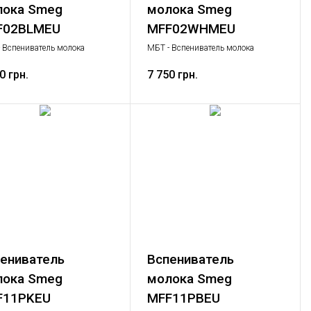
лока Smeg
молока Smeg
F02BLMEU
MFF02WHMEU
 Вспениватель молока
МБТ - Вспениватель молока
иватель молока, Малая
Вспениватель молока, Малая
ая техника
0 грн.
бытовая техника
7 750 грн.
ениватель
Вспениватель
лока Smeg
молока Smeg
F11PKEU
MFF11PBEU