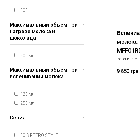
500
Максимальный объем при
нагреве молока и
Вспенив
шоколада
молока
MFF01R
600 мл
Вспенивател
Максимальный объем при
9 850 грн.
вспенивании молока
120 мл
250 мл
Серия
50'S RETRO STYLE