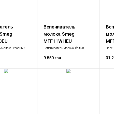
атель
Вспениватель
Всп
 Smeg
молока Smeg
мо
DEU
MFF11WHEU
MF
ь молока, красный
Вспениватель молока, белый
Вспен
бытов
9 850 грн.
31 2