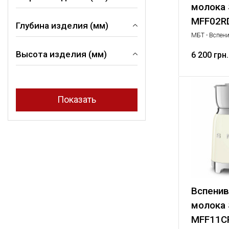
молока
MFF02R
Глубина изделия (мм)
93 мм
МБТ - Вспени
184 мм
Вспенивател
Высота изделия (мм)
бытовая техн
6 200 грн.
93 мм
142 мм
200 мм
251 мм
Вспенив
молока
MFF11C