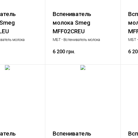
атель
Вспениватель
Всп
 Smeg
молока Smeg
мо
LEU
MFF02CREU
MF
ватель молока
МБТ - Вспениватель молока
МБТ -
ь молока, Малая
Вспениватель молока, Малая
Вспен
ика
бытовая техника
6 200 грн.
бытов
6 20
атель
Вспениватель
Всп