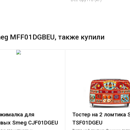
meg MFF01DGBEU, также купили
жималка для
Тостер на 2 ломтика
овых Smeg CJF01DGEU
TSF01DGEU