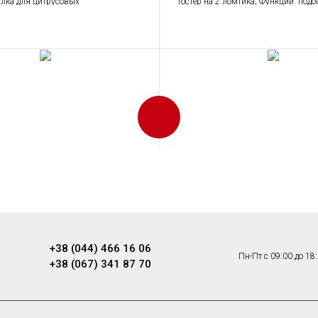
ка для цитрусовых
Тостер на 2 ломтика; Функции: подо
размораживание, багель; 6 уровней
поджаривания; Съемный поддон для
жималка для
Чайник электрически
овых Smeg
KLF03DGBEU
GBEU
+38 (044) 466 16 06
Чайники Стандартный, Малая бытов
Пн-Пт с 09:00 до 18
+38 (067) 341 87 70
ка для цитрусовых Стандартный,
ая техника