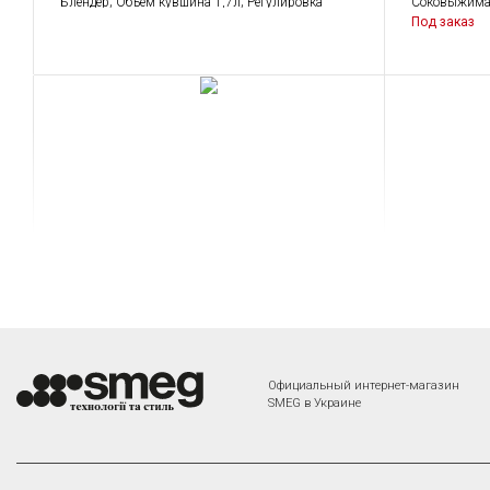
Блендер; Объем кувшина 1,7л; Регулировка
Соковыжимал
скорости вращения; Функции: импульсный
Под заказ
режим, измельчение льда, приготовление пюре.
Планетарный миксер Smeg
Соковы
SMF03DGEU
цитрус
CJF01D
Планетарный миксер.
Официальный интернет-магазин
SMEG в Украине
Соковыжимал
Малая бытов