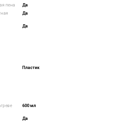
ая пена
Да
тная
Да
Да
Пластик
агреве
600 мл
Да