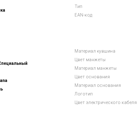
Тип
ока
EAN-код
Материал кувшина
Цвет манжеты
 Специальный
Материал манжеты
Цвет основания
ana
Материал основания
ь
Логотип
Цвет электрического кабеля