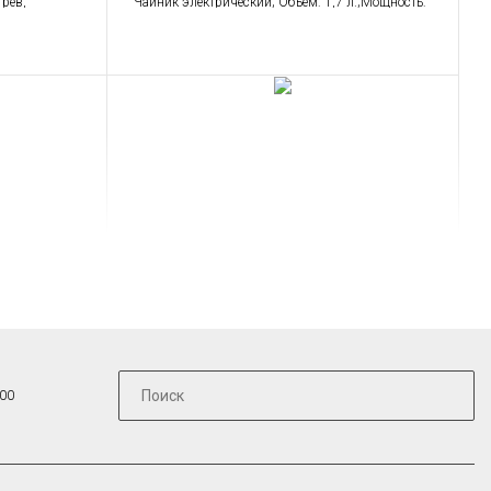
грев,
Чайник электрический; Объем: 1,7 л.;Мощность:
2,2 – 2,4 кВт
 крошек.
й Smeg
Тостер на 2 ломтика Smeg
TSF01DGBEU
ая техника
Тостер Стандартный, Малая бытовая техника
:00