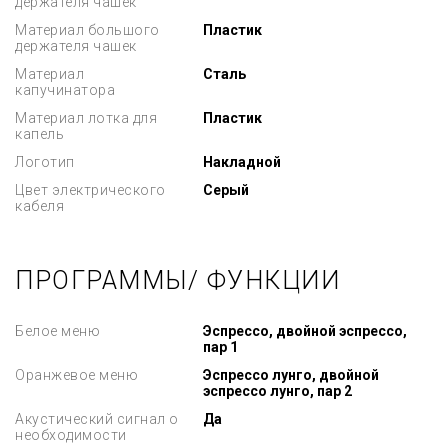
держателя чашек
Материал большого
Пластик
держателя чашек
Материал
Сталь
капучинатора
Материал лотка для
Пластик
капель
Логотип
Накладной
Цвет электрического
Серый
кабеля
ПРОГРАММЫ/ ФУНКЦИИ
Белое меню
Эспрессо, двойной эспрессо,
пар 1
Оранжевое меню
Эспрессо лунго, двойной
эспрессо лунго, пар 2
Акустический сигнал о
Да
необходимости