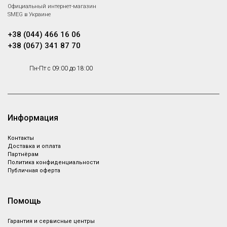
Smeg SMF03DGEU
Официальный интернет-магазин
Планетарный миксер.
SMEG в Украине
+38 (044) 466 16 06
+38 (067) 341 87 70
Чайник
Тостер на 2 ломтика
Пн-Пт с 09:00 до 18:00
электрический Smeg
Smeg TSF01DGBEU
KLF03DGBEU
Тостер Стандартный, Малая
бытовая техника
Чайники Стандартный, Малая
бытовая техника
Информация
Контакты
Вспениватель молока
Кофемолка Smeg
Доставка и оплата
Smeg MFF01DGBEU
CGF01DGBEU
Партнёрам
Политика конфиденциальности
Вспениватель молока, Малая
МБТ - Кофемолка Кофемолка,
Публичная оферта
бытовая техника
Малая бытовая техника
Помощь
Гарантия и сервисные центры