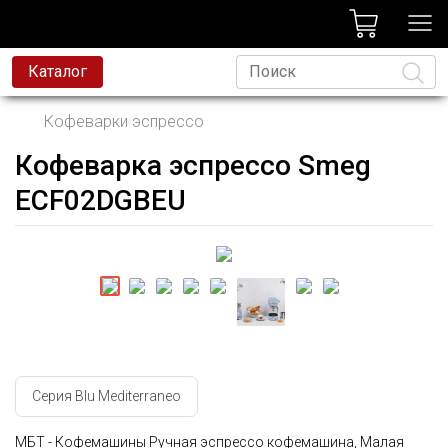
лог
Каталог
Кофеварки эспрессо
Кофеварка эспрессо Smeg
Язык
ECF02DGBEU
Серия Blu Mediterraneo
МБТ - Кофемашины Ручная эспрессо кофемашина, Малая