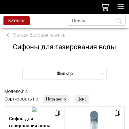
лог
Каталог
вая техника
Мелкая бытовая техника
я техника
Сифоны для газирования воды
Язык
и и смесители
ессиональная техника
да
Фильтр
avoni
Моделей:
4
t
Сортировать по:
Названию
Цене
родажа
Сифон для
газирования воды