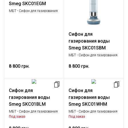
Smeg SKC01EGM
МБТ - Сифон для газирования
воды Сифон для газирования
воды, не электрический, Малая
бытовая техника
Сифон для
газирования воды
Smeg SKC01SBM
МБТ - Сифон для газирования
воды Сифон для газирования
8 800 грн.
воды, не электрический, Малая
8 800 грн.
бытовая техника
Сифон для
Сифон для
газирования воды
газирования воды
Smeg SKC01BLM
Smeg SKC01WHM
МБТ - Сифон для газирования
МБТ - Сифон для газирования
воды Сифон для газирования
воды Сифон для газирования
Под заказ
Под заказ
воды, не электрический, Малая
воды, не электрический, Малая
бытовая техника
бытовая техника