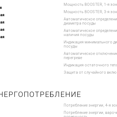
Мощность BOOSTER, 1-я зо
я
Мощность BOOSTER, 3-я зо
ная
Автоматическое определени
ная
диаметра посуды
ная
Автоматическое определени
наличия посуды
ная
Индикация минимального д
посуды
Автоматическое отключени
перегреве
Индикация остаточного теп
Защита от случайного вклю
НЕРГОПОТРЕБЛЕНИЕ
Потребление энергии, 4-я зо
Потребление энергии, вароч
поверхность