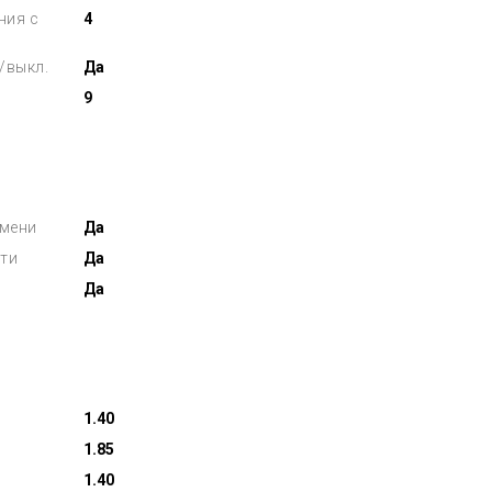
ния с
4
/выкл.
Да
9
емени
Да
ти
Да
Да
1.40
1.85
1.40