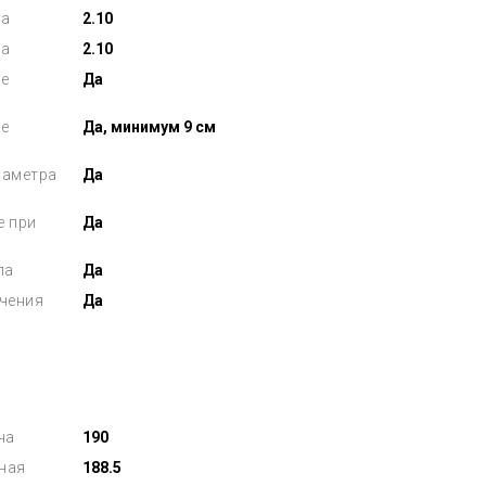
на
2.10
на
2.10
е
Да
е
Да, минимум 9 см
иаметра
Да
е при
Да
ла
Да
чения
Да
на
190
ная
188.5