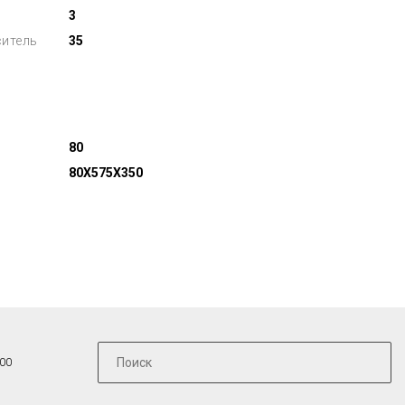
3
ситель
35
80
80X575X350
:00