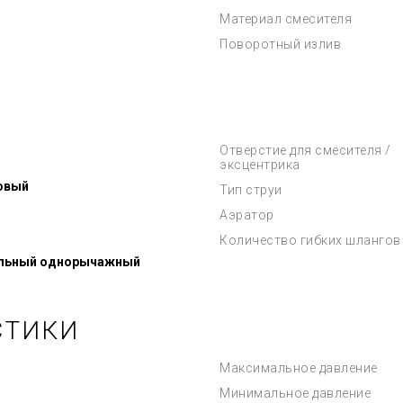
Материал смесителя
Поворотный излив
Отверстие для смесителя /
эксцентрика
овый
Тип струи
Аэратор
Количество гибких шлангов
льный однорычажный
СТИКИ
Максимальное давление
Минимальное давление