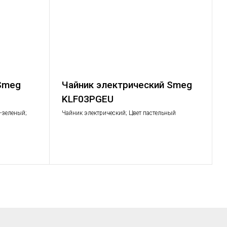
 Smeg
Чайник электрический Smeg
KLF03PGEU
о-зеленый;
Чайник электрический; Цвет пастельный
, багель,
зеленый; Объем: 1,7 л.; Мощность: 2,2 – 2,4 кВт
ивания;