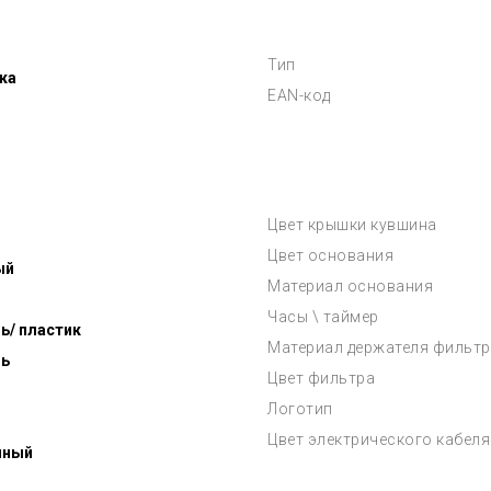
Тип
ка
EAN-код
Цвет крышки кувшина
Цвет основания
ый
Материал основания
Часы \ таймер
ь/ пластик
Материал держателя фильтр
ь
Цвет фильтра
Логотип
Цвет электрического кабеля
нный