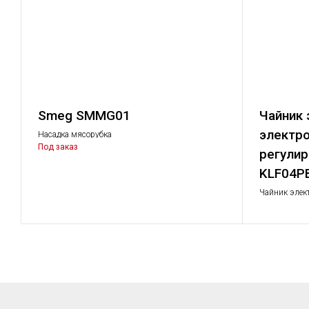
Smeg SMMG01
Чайник 
электр
Насадка мясорубка
Под заказ
регули
KLF04P
Чайник элек
температуро