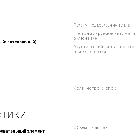
Режим поддержания тепла
Программируемое автомати
включение
ый/ интенсивный)
Акустический сигнал по ок
приготовления
Количество кнопок
СТИКИ
Объем в чашках
ревательный элемент