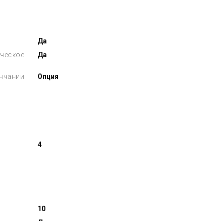
Да
ческое
Да
ончании
Опция
4
10