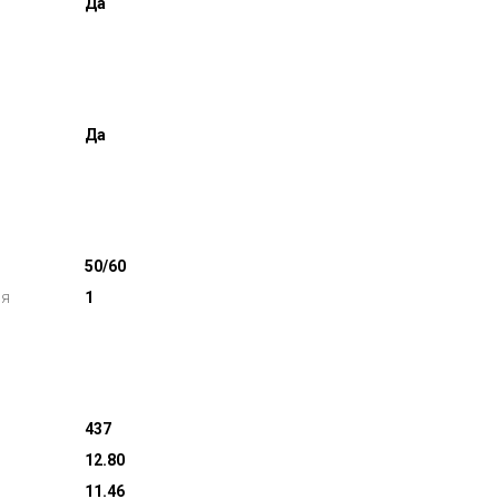
Да
Да
50/60
ля
1
437
12.80
11.46