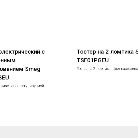
электрический с
Тостер на 2 ломтика
онным
TSF01PGEU
рованием Smeg
Тостер на 2 ломтика, Цвет пастельн
Функции: подогрев, размораживание
BEU
отмена действия; 6 уровней поджар
Съемный поддон для крошек.
трический с регулируемой
й