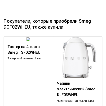
Покупатели, которые приобрели Smeg
DCF02WHEU, также купили
Тостер на 4 тоста
Smeg TSF02WHEU
Тостер на 4 ломтика, Цвет
белый; Функции: подогрев,
размораживание, багель; 6
уровней поджаривания;
Съемный поддон для крошек.
Чайник
электрический Smeg
KLF03WHEU
Чайник электрический; Цвет
белый; Объем: 1,7 л.;