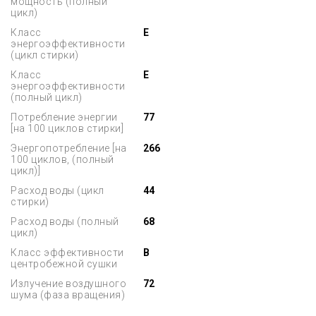
мощность (полный
цикл)
Класс
E
энергоэффективности
(цикл стирки)
Класс
E
энергоэффективности
(полный цикл)
Потребление энергии
77
[на 100 циклов стирки]
Энергопотребление [на
266
100 циклов, (полный
цикл)]
Расход воды (цикл
44
стирки)
Расход воды (полный
68
цикл)
Класс эффективности
B
центробежной сушки
Излучение воздушного
72
шума (фаза вращения)