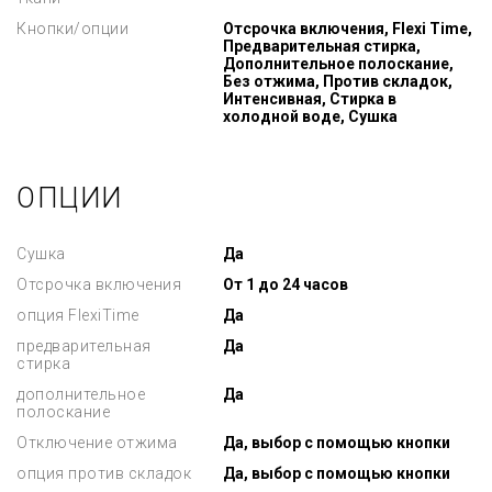
Кнопки/опции
Отсрочка включения, Flexi Time,
Предварительная стирка,
Дополнительное полоскание,
Без отжима, Против складок,
Интенсивная, Стирка в
холодной воде, Сушка
ОПЦИИ
Сушка
Да
Отсрочка включения
От 1 до 24 часов
опция FlexiTime
Да
предварительная
Да
стирка
дополнительное
Да
полоскание
Отключение отжима
Да, выбор с помощью кнопки
опция против складок
Да, выбор с помощью кнопки