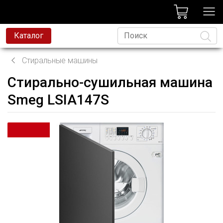
лог
Каталог
Стиральные машины
Стирально-сушильная машина
Язык
Smeg LSIA147S