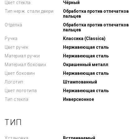
Цвет стекла
Чёрный
Тип нерж. стали двери
Обработка против отпечатков
пальцев
Отделка
Обработка против отпечатков
пальцев
Ручка
Классика (Classica)
Цвет ручек
Нержавеющая сталь
Материал ручки
Нержавеющая сталь
Материал боковин
Окрашенный металл
Цвет боковин
Нержавеющая сталь
Логотип
Штампованный
Цвет логотипа
Нержавеющая сталь
Тип стекла
Инверсионное
ТИП
Установка
Встраиваемый