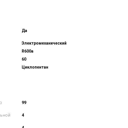
Да
Электромеханический
R600a
60
Циклопентан
о
99
льной
4
4