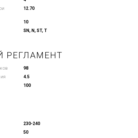
ри
12.70
10
SN, N, ST, T
Й РЕГЛАМЕНТ
ков
98
ния
4.5
100
230-240
50