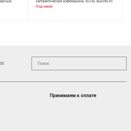
нарный,
Автоматическая кофемашина, 60 см, высота 45
см, нержавеющая сталь, обработка против
Под заказ
отпечатков пальцев
:00
Принимаем к оплате