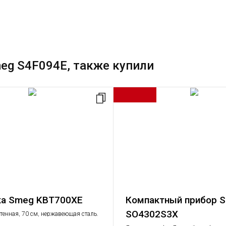
eg S4F094E, также купили
а Smeg KBT700XE
Компактный прибор 
SO4302S3X
тенная, 70 см, нержавеющая сталь.