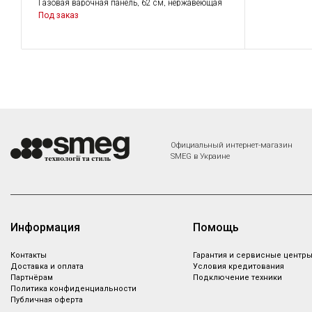
Газовая варочная панель, 62 см, нержавеющая
сталь, низкий монтаж с бортиком 3 мм.
Под заказ
Официальный интернет-магазин
SMEG в Украине
Информация
Помощь
Контакты
Гарантия и сервисные центр
Доставка и оплата
Условия кредитования
Партнёрам
Подключение техники
Политика конфиденциальности
Публичная оферта