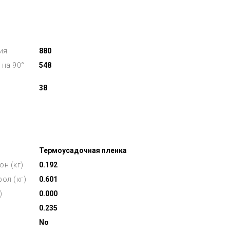
ия
880
 на 90°
548
38
Термоусадочная пленка
он (кг)
0.192
ол (кг)
0.601
)
0.000
0.235
No