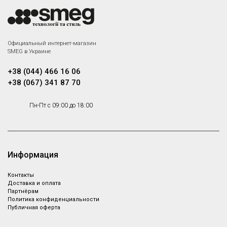
Вытяжка Smeg
KSG6P4X
Официальный интернет-магазин
Встраиваемая вытяжка, 60 см,
SMEG в Украине
нержавеющая сталь
+38 (044) 466 16 06
+38 (067) 341 87 70
Холодильник Smeg
Пн-Пт с 09:00 до 18:00
C8174TNE
Холодильники Холодильник, 2
отделения, Крупная бытовая
Под заказ
техника
Информация
Контакты
Доставка и оплата
Партнёрам
Политика конфиденциальности
Публичная оферта