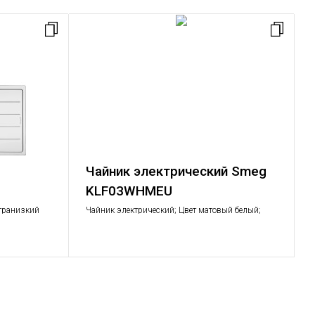
Чайник электрический Smeg
KLF03WHMEU
ьтранизкий
Чайник электрический; Цвет матовый белый;
рачиваемая
Объем: 1,7 л.;Мощность: 2,2 – 2,4 кВт