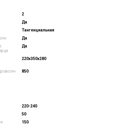
2
Да
Тангенциальная
олн
Да
е
Да
ерце
220x350x280
кроволн
850
220-240
50
ля
150