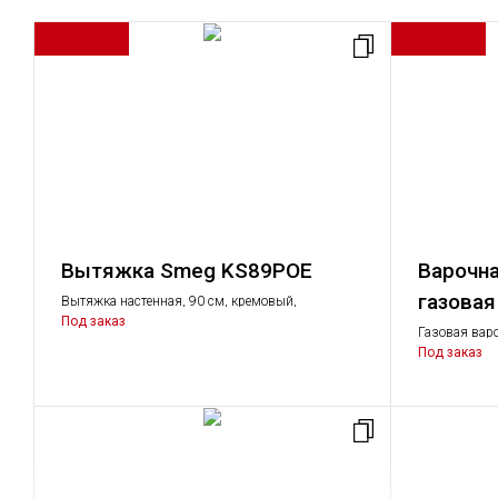
Вытяжка Smeg KS89POE
Варочна
газова
Вытяжка настенная, 90 см, кремовый,
фурнитура латунная
Под заказ
Газовая варо
фурнитура л
Под заказ