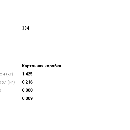
334
Картонная коробка
он (кг)
1.425
ол (кг)
0.216
)
0.000
0.009