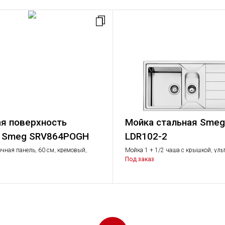
я поверхность
Мойка стальная Smeg
я Smeg SRV864POGH
LDR102-2
чная панель, 60 см, кремовый,
Мойка 1 + 1/2 чаша с крышкой, ул
атунная.
профиль, нержавеющая сталь, обо
Под заказ