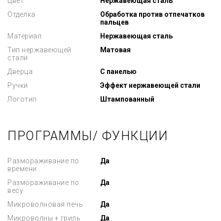
Цвет
Нержавеющая сталь
Отделка
Обработка против отпечатков
пальцев
Материал
Нержавеющая сталь
Тип нержавеющей
Матовая
стали
Дверца
С панелью
Ручки
Эффект нержавеющей стали
Логотип
Штампованный
ПРОГРАММЫ/ ФУНКЦИИ
Размораживание по
Да
времени
Размораживание по
Да
весу
Микроволновая печь
Да
Микроволны + гриль
Да