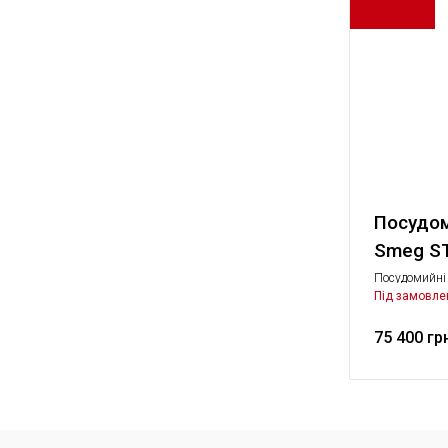
Посудо
Smeg S
Посудомийні
Стандартний,
Під замовле
техніка
75 400 гр