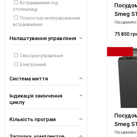
Встраиваемая под
Посудо
столешницу
Smeg S
Полностью интегрированная
Посудомийні
встраиваемая
Стандартний,
техніка
75 850 гр
Налаштування управління
Сенсорне управління
Електронний
Система миття
Індикація закінчення
Планетарний
циклу
Орбітальна
Стандартний
Посудо
Кількість програм
ActiveLight - Промінь на підлозі
Smeg S
Акустичний сигнал
Посудомийні
Загрузка, комплектов
5