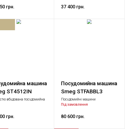
артний, Велика побутова
Стандартний, Велика побутова
ка
50 грн.
техніка
37 400 грн.
удомийна машина
Посудомийна машина
eg ST4512IN
Smeg STFABBL3
стю вбудована посудомийна
Посудомийні машини
а, клас F (А +), 2 корзини,
Стандартний, Велика побутова
Під замовлення
тер, слайдерне кріплення
техніка
it, 5 програм, 46 дБ
00 грн.
80 600 грн.