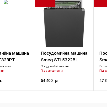
мийна машина
Посудомийна машина
Пос
T323PT
Smeg STL5322BL
Sm
 машини
Посудомийні машини
Посу
 Велика побутова
Стандартний, Велика побутова
Станд
ння
Під замовлення
Під 
техніка
техні
н.
54 400 грн.
47 3