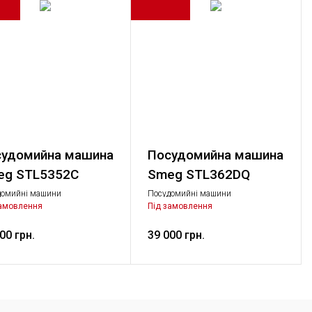
удомийна машина
Посудомийна машина
eg STL5352C
Smeg STL362DQ
домийні машини
Посудомийні машини
артний, Велика побутова
Стандартний, Велика побутова
замовлення
Під замовлення
ка
техніка
00 грн.
39 000 грн.