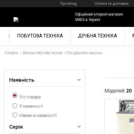
Про Smeg
Оплата та доставка
Офіційний інтернет-магазин
SMEG в Україні
ПОБУТОВА ТЕХНІКА
ДРІБНА ТЕХНІКА
Головна
Велика побутова техніка
Посудомийні машини
Наявність
Моделей:
20
Усі товари
У наявності
Немає в наявності
Серія