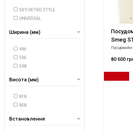
50'S RETRO STYLE
UNIVERSAL
Посудо
Ширина (мм)
Smeg S
Посудомийні
446
Стандартний,
596
техніка
80 600 гр
598
Висота (мм)
818
858
Встановлення