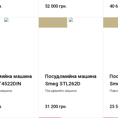
 Велика побутова
Стандартний, Велика побутова
Станд
н.
техніка
52 000 грн.
техні
40 6
мийна машина
Посудомийна машина
Пос
T4522DIN
Smeg STL262D
Sm
 машини
Посудомийні машини
Повні
 Велика побутова
Стандартний, Велика побутова
машин
техніка
інвер
FlexiF
н.
31 200 грн.
25 5