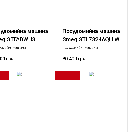
удомийна машина
Посудомийна машина
eg STFABWH3
Smeg STL7324AQLLW
домийні машини
Посудомийні машини
артний, Велика побутова
Стандартний, Велика побутова
ка
00 грн.
техніка
80 400 грн.