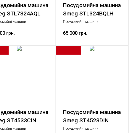
удомийна машина
Посудомийна машина
eg STL7324AQL
Smeg STL324BQLH
домийні машини
Посудомийні машини
артний, Велика побутова
Стандартний, Велика побутова
ка
00 грн.
техніка
65 000 грн.
удомийна машина
Посудомийна машина
eg ST4533CIN
Smeg ST4523DIN
домийні машини
Посудомийні машини