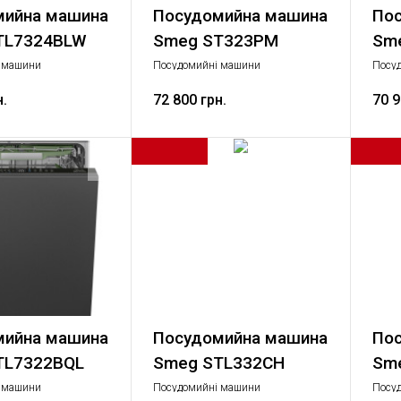
мийна машина
Посудомийна машина
Пос
TL7324BLW
Smeg ST323PM
Sm
 машини
Посудомийні машини
Посу
 Велика побутова
Стандартний, Велика побутова
Станд
н.
техніка
72 800 грн.
техні
70 9
мийна машина
Посудомийна машина
Пос
TL7322BQL
Smeg STL332CH
Sm
 машини
Посудомийні машини
Посу