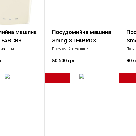
мийна машина
Посудомийна машина
Пос
TFABCR3
Smeg STFABRD3
Sm
 машини
Посудомийні машини
Посу
 Велика побутова
Стандартний, Велика побутова
Станд
н.
техніка
80 600 грн.
техні
80 6