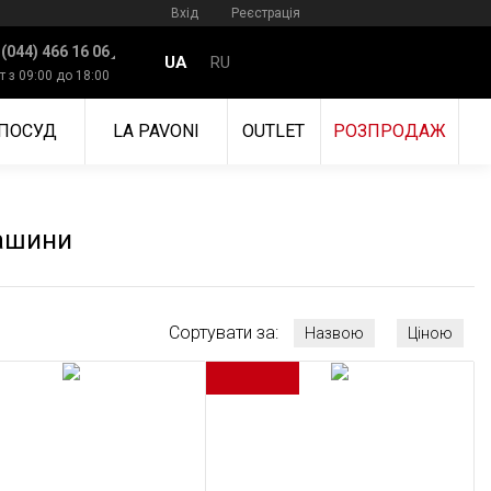
Вхід
Реєстрація
 (044) 466 16 06
UA
RU
т з 09:00 до 18:00
ПОСУД
LA PAVONI
OUTLET
РОЗПРОДАЖ
ашини
Сортувати за:
Назвою
Ціною