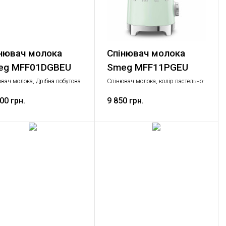
нювач молока
Спінювач молока
eg MFF01DGBEU
Smeg MFF11PGEU
вач молока, Дрібна побутова
Спінювач молока, колір пастельно-
ка
зелений
00 грн.
9 850 грн.