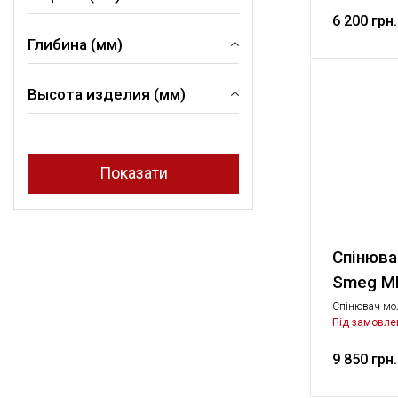
побутова техн
6 200 грн.
Глибина (мм)
93 мм
184 мм
Высота изделия (мм)
93 мм
142 мм
198 мм
251 мм
Спінюва
Smeg M
Спінювач мо
Під замовле
9 850 грн.