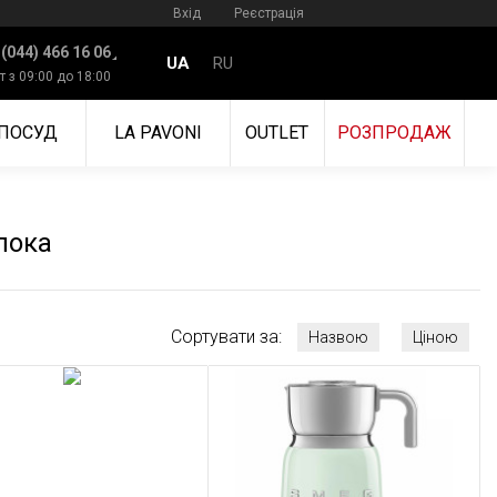
Вхід
Реєстрація
 (044) 466 16 06
UA
RU
т з 09:00 до 18:00
ПОСУД
LA PAVONI
OUTLET
РОЗПРОДАЖ
лока
Сортувати за:
Назвою
Ціною