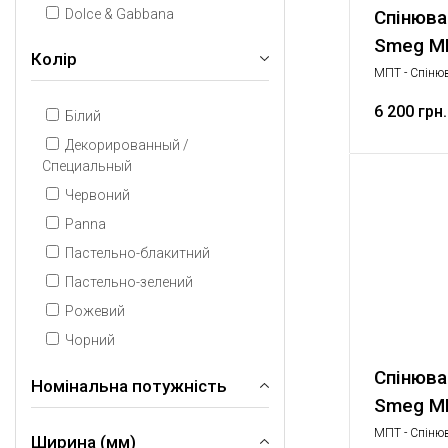
Dolce & Gabbana
Спінюва
Smeg M
Колір
МПТ - Спінюв
побутова техн
6 200 грн.
Білий
Декорированный /
Специальный
Червоний
Panna
Пастельно-блакитний
Пастельно-зелений
Рожевий
Чорний
Спінюва
Номінальна потужність
Smeg M
МПТ - Спінюв
Ширина (мм)
500