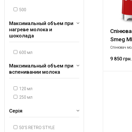
500
Максимальный объем при
нагреве молока и
Спінюва
шоколада
Smeg M
Спінювач мо
600 мл
9 850 грн.
Максимальный объем при
вспенивании молока
120 мл
250 мл
Серія
50'S RETRO STYLE