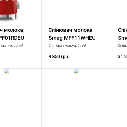
ч молока
Спінювач молока
Спі
FF01RDEU
Smeg MFF11WHEU
Sm
лока, червоний
Спінювач молока, білий
Спіню
техні
9 850 грн.
31 2