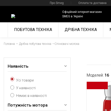
Про Smeg
Оплата та доставка
Офіційний інтернет-магазин
SMEG в Україні
ПОБУТОВА ТЕХНІКА
ДРІБНА ТЕХНІКА
Головна
Дрібна побутова техніка
Спінювачі молока
Наявність
Моделей:
16
Усі товари
У наявності
Немає в наявності
Потужність мотора