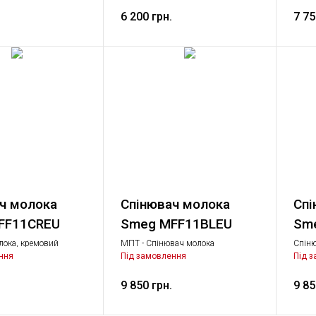
іка
побутова техніка
Вспен
6 200 грн.
побут
7 75
ч молока
Спінювач молока
Спі
FF11CREU
Smeg MFF11BLEU
Sm
лока, кремовий
МПТ - Спінювач молока
Спіню
Вспениватель молока, Дрібна
ння
Під замовлення
Під 
побутова техніка
9 850 грн.
9 85