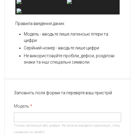
Правила введення даних:
Модель - вводьте лише латинські літери та
цифри
Серійний номер - вводьте лише цифри
Не використовуйте пробіли, дефіси, розділові
знаки та інші спеціальні символи
Заповніть поля форми та перевірте ваш пристрій
Модель
Тільки латиниця або цифри. Не можна вводити кирилицю, спец.
символи та пробіл