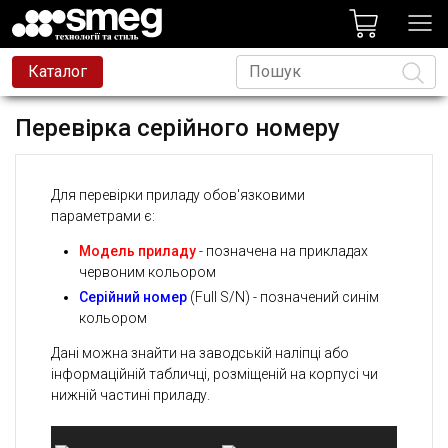
лог
Каталог
това техніка
Перевірка серійного номеру
на техніка
Мова
и та змішувачі
Для перевірки приладу обов'язковими
есійна техніка
параметрами є:
д
Модель приладу
- позначена на прикладах
червоним кольором
avoni
Серійний номер
(Full S/N) - позначений синім
кольором
t
Дані можна знайти на заводській наліпці або
родаж
інформаційній табличці, розміщеній на корпусі чи
нижній частині приладу.