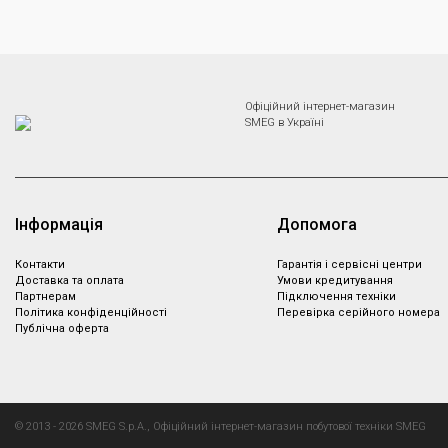
Офіційний інтернет-магазин
SMEG в Україні
Інформація
Допомога
Контакти
Гарантія і сервісні центри
Доставка та оплата
Умови кредитування
Партнeрам
Підключення техніки
Політика конфіденційності
Перевірка серійного номера
Публічна оферта
© 2013 - 2026 SMEG S.p.A., Офіційний інтернет-магазин побутової техніки SMEG