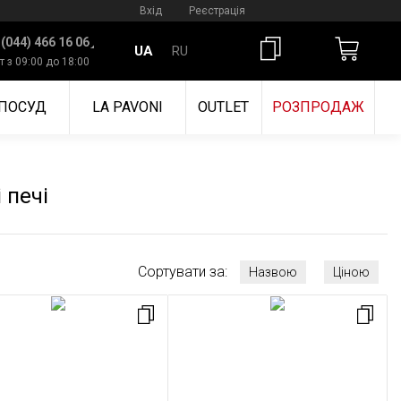
Вхід
Реєстрація
 (044) 466 16 06
UA
RU
т з 09:00 до 18:00
ПОСУД
LA PAVONI
OUTLET
РОЗПРОДАЖ
 печі
Сортувати за:
Назвою
Ціною