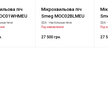
ильова піч
Мікрохвильова піч
Мік
MOC01WHMEU
Smeg MOC02BLMEU
Sm
ьные печи
SDA - Настольные печи
SDA -
анный с
Комбинированный с
Комб
ння
Під замовлення
Під 
ой печью, Дрібна
микроволновой печью, Дрібна
микро
іка
побутова техніка
побут
н.
27 500 грн.
27 5