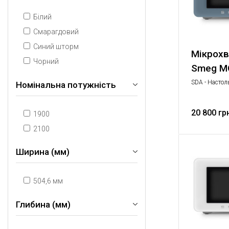
Білий
Смарагдовий
Синий шторм
Мікрохв
Чорний
Smeg M
SDA - Настол
Номінальна потужність
Комбиниров
микроволнов
побутова техн
20 800 гр
1900
2100
Ширина (мм)
504,6 мм
Глибина (мм)