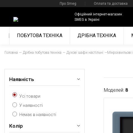
Про Smeg
Оплата та доставка
Офіційний інтернет-магазин
SMEG в Україні
ПОБУТОВА ТЕХНІКА
ДРІБНА ТЕХНІКА
Головна
Дрібна побутова техніка
Духові шафи настільні
Мікрохвильові 
Наявність
Моделей:
8
Усі товари
У наявності
Немає в наявності
Колір