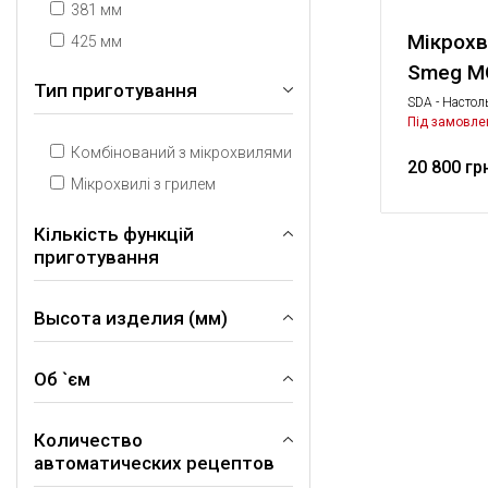
381 мм
Мікрохв
425 мм
Smeg 
Тип приготування
SDA - Настол
Комбиниров
Під замовле
микроволнов
Комбінований з мікрохвилями
побутова техн
20 800 гр
Мікрохвилі з грилем
Кількість функцій
приготування
Высота изделия (мм)
4
9
Об `єм
305 мм
Количество
27 л
автоматических рецептов
29 л