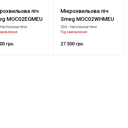
рохвильова піч
Мікрохвильова піч
eg MOC02EGMEU
Smeg MOC02WHMEU
 Настольные печи
SDA - Настольные печи
инированный с
Комбинированный с
замовлення
Під замовлення
волновой печью, Дрібна
микроволновой печью, Дрібна
ова техніка
побутова техніка
00 грн.
27 500 грн.