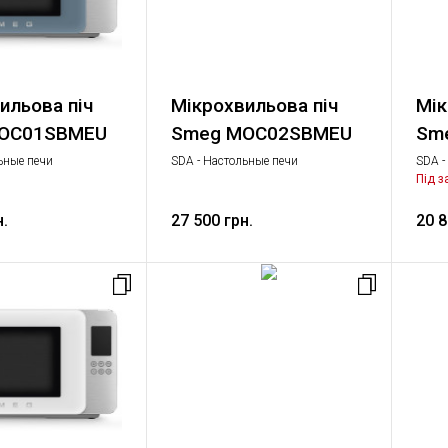
ильова піч
Мікрохвильова піч
Мік
OC01SBMEU
Smeg MOC02SBMEU
Sm
ьные печи
SDA - Настольные печи
SDA -
анный с
Комбинированный с
Комб
Під 
ой печью, Дрібна
микроволновой печью, Дрібна
микро
іка
побутова техніка
побут
н.
27 500 грн.
20 8