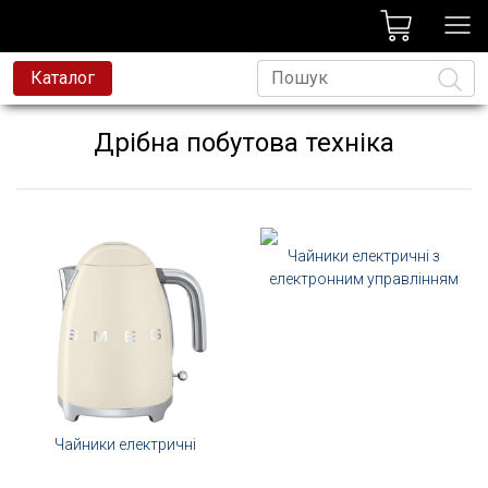
лог
Каталог
това техніка
Дрібна побутова техніка
на техніка
Мова
и та змішувачі
есійна техніка
Чайники електричні з
д
електронним управлінням
avoni
t
родаж
Чайники електричні