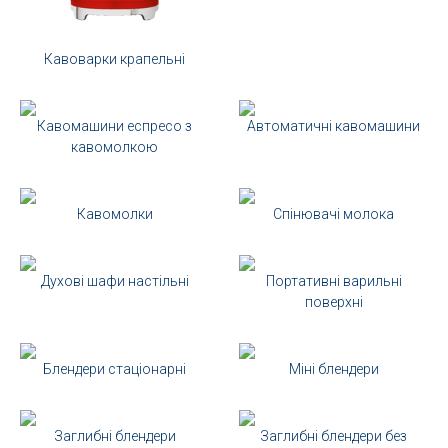
Кавоварки крапельні
Кавомашини еспресо з
Автоматичні кавомашини
кавомолкою
Кавомолки
Спінювачі молока
Духові шафи настільні
Портативні варильні
поверхні
Блендери стаціонарні
Міні блендери
Заглибні блендери
Заглибні блендери без