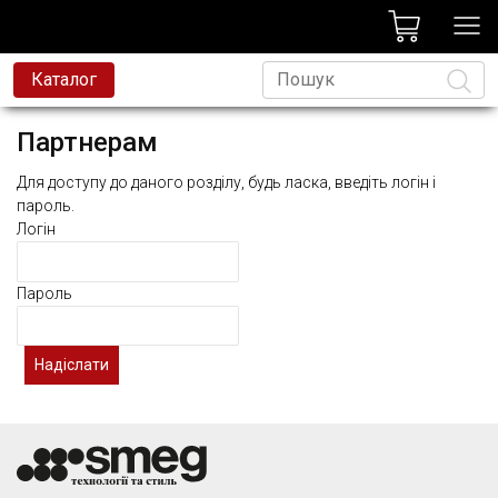
лог
Каталог
това техніка
Партнерам
на техніка
Для доступу до даного розділу, будь ласка, введіть логін і
Мова
и та змішувачі
пароль.
Логін
есійна техніка
д
Пароль
avoni
t
родаж