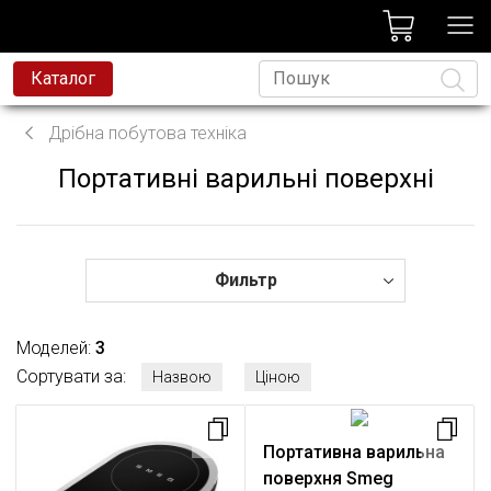
лог
Каталог
това техніка
Дрібна побутова техніка
на техніка
Портативні варильні поверхні
Мова
и та змішувачі
есійна техніка
д
Фильтр
avoni
Моделей:
3
t
Сортувати за:
Назвою
Ціною
родаж
Портативна варильна
поверхня Smeg