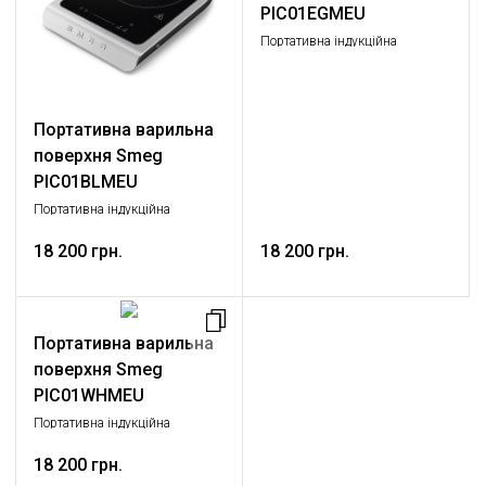
PIC01EGMEU
Портативна індукційна
варильна поверхня, колір
смарагдово-зелений матовий
Портативна варильна
поверхня Smeg
PIC01BLMEU
Портативна індукційна
варильна поверхня, колір
чорний матовий
18 200 грн.
18 200 грн.
Портативна варильна
поверхня Smeg
PIC01WHMEU
Портативна індукційна
варильна поверхня, колір білий
матовий
18 200 грн.