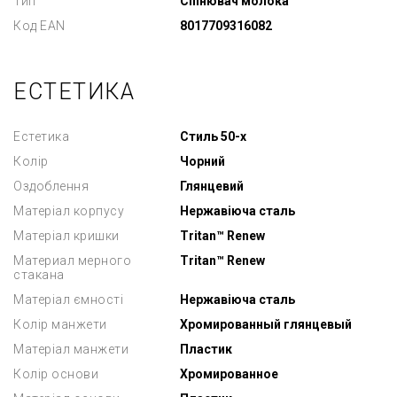
Тип
Спінювач молока
Код EAN
8017709316082
ЕСТЕТИКА
Естетика
Стиль 50-х
Колір
Чорний
Оздоблення
Глянцевий
Матеріал корпусу
Нержавіюча сталь
Матеріал кришки
Tritan™ Renew
Материал мерного
Tritan™ Renew
стакана
Матеріал ємності
Нержавіюча сталь
Колір манжети
Хромированный глянцевый
Матеріал манжети
Пластик
Колір основи
Хромированное