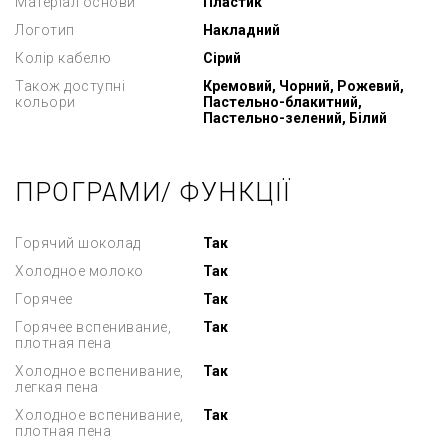
Матеріал основи
Пластик
Логотип
Накладний
Колір кабелю
Сірий
Також доступні
Кремовий, Чорний, Рожевий,
кольори
Пастельно-блакитний,
Пастельно-зелений, Білий
ПРОГРАМИ/ ФУНКЦІЇ
Горячий шоколад
Так
Холодное молоко
Так
Горячее
Так
Горячее вспенивание,
Так
плотная пена
Холодное вспенивание,
Так
легкая пена
Холодное вспенивание,
Так
плотная пена