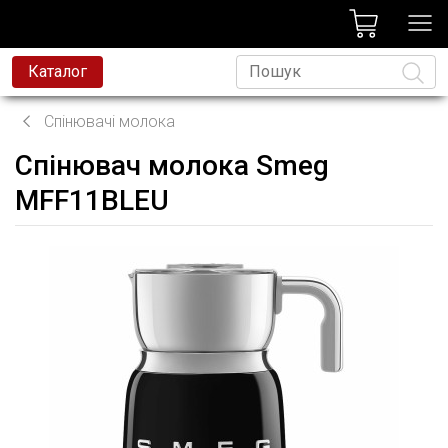
лог
Каталог
Спінювачі молока
Спінювач молока Smeg
Мова
MFF11BLEU