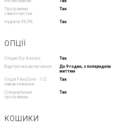
Интенсивная
Так
Программа
Так
самоочистки
Hygiene 99,9%
Так
ОПЦІЇ
Опция Dry Assist+
Так
Відстрочка включення
До 9 годин, з попереднім
миттям
Опція FlexiZone - 1/2
Так
завантаження
Cпециальные
Так
программы
КОШИКИ