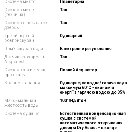
Система миття
Планетарна
Система миття
Так
(технічна)
Система открывания
Так
дверцы
Третій верхній
Одинарний
розприскувач
Пом'якшувач води
Електронне регулювання
Датчик прозорості
Так
Aсquatest
Система захисту від
Повний Acquastop
протікань
Водопостачання
Одинарне; холодна/ гаряча вода
максимум 60°C - економія
енергії з гарячою водою до 35%
Максимальная
100°fH;58°dH
жесткость воды
Система сушіння
Естественная конденсационная
сушка с системой
автоматического открывания
дверцы Dry Assist + в конце