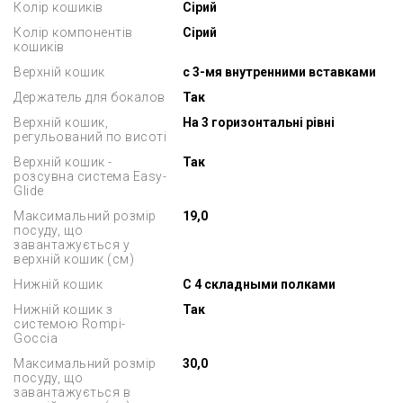
Колір кошиків
Сірий
Колір компонентів
Сірий
кошиків
Верхній кошик
с 3-мя внутренними вставками
Держатель для бокалов
Так
Верхній кошик,
На 3 горизонтальні рівні
регульований по висоті
Верхній кошик -
Так
розсувна система Easy-
Glide
Максимальний розмір
19,0
посуду, що
завантажується у
верхній кошик (см)
Нижній кошик
С 4 складными полками
Нижній кошик з
Так
системою Rompi-
Goccia
Максимальний розмір
30,0
посуду, що
завантажується в