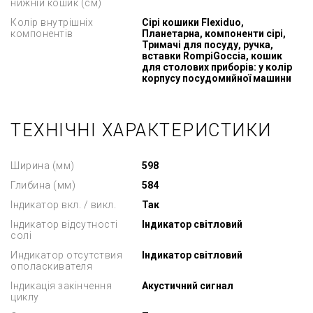
нижній кошик (см)
Колір внутрішніх
Сірі кошики Flexiduo,
компонентів
Планетарна, компоненти сірі,
Тримачі для посуду, ручка,
вставки RompiGoccia, кошик
для столових приборів: у колір
корпусу посудомийної машини
ТЕХНІЧНІ ХАРАКТЕРИСТИКИ
Ширина (мм)
598
Глибина (мм)
584
Індикатор вкл. / викл.
Так
Індикатор відсутності
Індикатор світловий
солі
Индикатор отсутствия
Індикатор світловий
ополаскивателя
Індикація закінчення
Акустичний сигнал
циклу