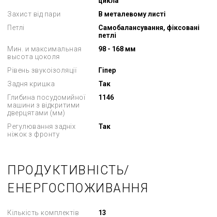
цикла
Захист від пари
В металевому листі
Петлі
Самобалансування, фіксовані
петлі
Мин. и максимальная
98 - 168 мм
высота цоколя
Рівень звукоізоляції
Гіпер
Задня кришка
Так
Глибина посудомийної
1146
машини з відкритими
дверцятами (мм)
Регулювання задніх
Так
ніжок з фронту
ПРОДУКТИВНІСТЬ/
ЕНЕРГОСПОЖИВАННЯ
Кількість комплектів
13