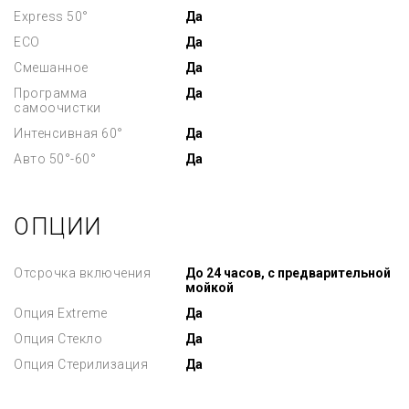
Express 50°
Да
ECO
Да
Смешанное
Да
Программа
Да
самоочистки
Интенсивная 60°
Да
Авто 50°-60°
Да
ОПЦИИ
Отсрочка включения
До 24 часов, с предварительной
мойкой
Опция Extreme
Да
Опция Стекло
Да
Опция Стерилизация
Да