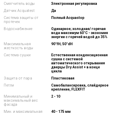
Смягчитель воды
Электронная регулировка
Датчик Aсquatest
Да
Система защиты от
Полный Acquastop
протечек
Водоснабжение
Одинарное; холодная/ горячая
вода максимум 60°C - экономия
энергии с горячей водой до 35%
Максимальная
90°fH; 50°dH
жесткость воды
Система сушки
Естественная конденсационная
сушка с системой
автоматического открывания
дверцы Dry Assist + в конце
цикла
Защита от пара
Пластиковая
Петли
Самобалансировка, слайдерное
крепление, FLEXFIT
Минимальный и
2 - 10
максимальный вес
фасада
Мин. и максимальная
40 - 175 мм