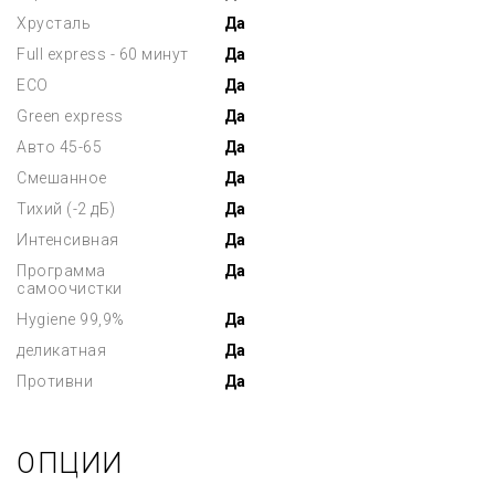
Хрусталь
Да
Full express - 60 минут
Да
ECO
Да
Green express
Да
Авто 45-65
Да
Смешанное
Да
Тихий (-2 дБ)
Да
Интенсивная
Да
Программа
Да
самоочистки
Hygiene 99,9%
Да
деликатная
Да
Противни
Да
ОПЦИИ