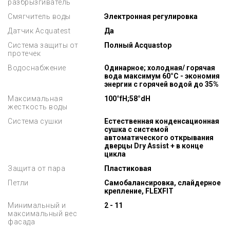
разбрызгиватель
Смягчитель воды
Электронная регулировка
Датчик Aсquatest
Да
Система защиты от
Полный Acquastop
протечек
Водоснабжение
Одинарное; холодная/ горячая
вода максимум 60°C - экономия
энергии с горячей водой до 35%
Максимальная
100°fH;58°dH
жесткость воды
Система сушки
Естественная конденсационная
сушка с системой
автоматического открывания
дверцы Dry Assist + в конце
цикла
Защита от пара
Пластиковая
Петли
Самобалансировка, слайдерное
крепление, FLEXFIT
Минимальный и
2 - 11
максимальный вес
фасада