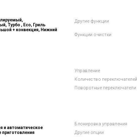
илируемый,
Другие функции
, Турбо , Eco, Гриль
льшой + конвекция, Нижний
Функции очистки
Управление
Количество переключателе
Поворотные переключатели
Блокировка управления
я и автоматическое
е приготовления
Другие опции