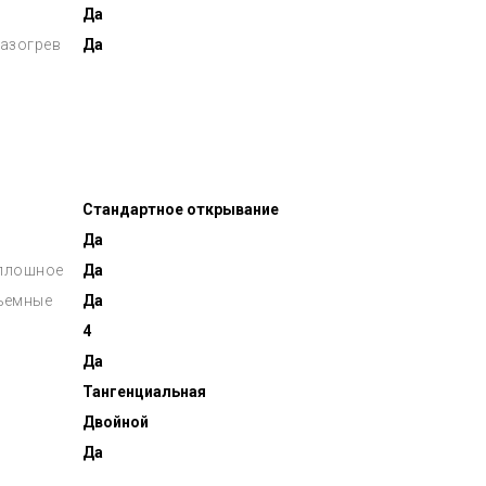
Да
азогрев
Да
Стандартное открывание
Да
сплошное
Да
съемные
Да
4
Да
Тангенциальная
Двойной
ы
Да