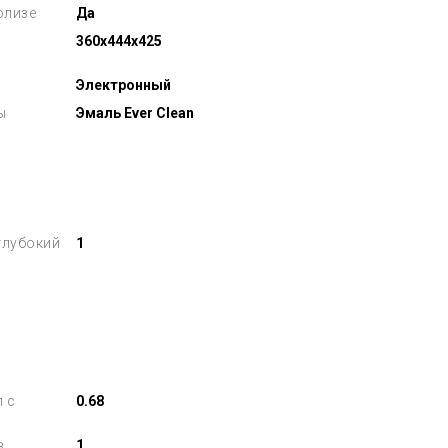
олизе
Да
360x444x425
Электронный
ы
Эмаль Ever Clean
глубокий
1
л с
0.68
в
1