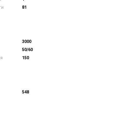
ти
81
3000
50/60
ля
150
548