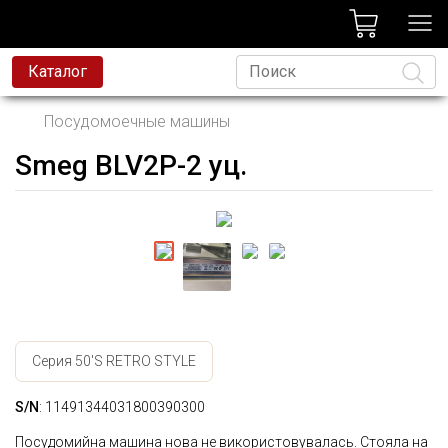
лог
Каталог
Посудомоечные машины
Smeg BLV2P-2 уц.
Язык
Серия 50'S RETRO STYLE
S/N
: 11491344031800390300
Посудомийна машина нова не використовувалась. Стояла на