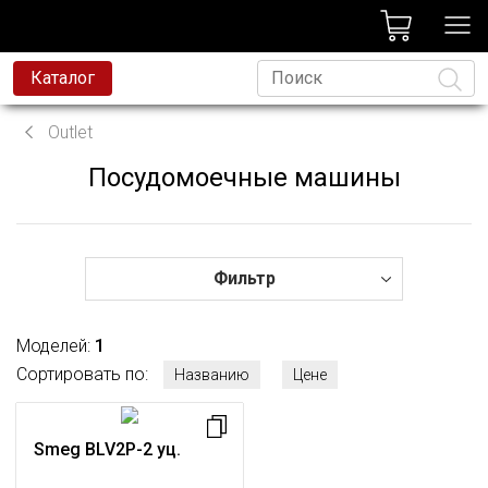
лог
Каталог
вая техника
Outlet
я техника
Посудомоечные машины
Язык
и и смесители
ессиональная техника
да
Фильтр
avoni
Моделей:
1
t
Сортировать по:
Названию
Цене
родажа
Smeg BLV2P-2 уц.