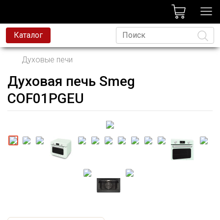
лог
Каталог
Духовые печи
Духовая печь Smeg
Язык
COF01PGEU