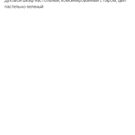
Духовой шкаф настольный, комбинированный с паром, цвет
пастельно-зеленый