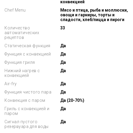
конвекцией
Chef Menu
Мясо и птица, рыба и моллюски,
овощи и гарниры, торты и
сладости, хлеб/пицца и пироги
Количество
33
автоматических
рецептов
Статическая функция
Да
Функция с конвекцией
Да
Функция гриля
Да
Нижний нагрев с
Да
конвекцией
Air-fry
Да
Функция чистого пара
Да
Конвекция с паром
Да (20-70%)
Гриль с конвекцией и
Да
паром
Сигнал пустого
Да
резервуара для воды