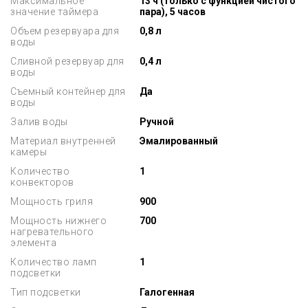
Максимальное
13 ч (только с функцией чистого
значение таймера
пара), 5 часов
Объем резервуара для
0,8 л
воды
Сливной резервуар для
0,4 л
воды
Съемный контейнер для
Да
воды
Залив воды
Ручной
Материал внутренней
Эмалированный
камеры
Количество
1
конвекторов
Мощность гриля
900
Мощность нижнего
700
нагревательного
элемента
Количество ламп
1
подсветки
Тип подсветки
Галогенная