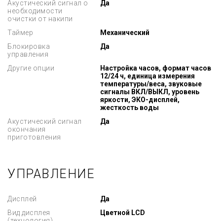
Акустический сигнал о
Да
необходимости
очистки от накипи
Таймер
Механический
Блокировка
Да
управления
Другие опции
Настройка часов, формат часов
12/24 ч, единица измерения
температуры/веса, звуковые
сигналы ВКЛ/ВЫКЛ, уровень
яркости, ЭКО-дисплей,
жесткость воды
Акустический сигнал
Да
окончания
приготовления
УПРАВЛЕНИЕ
Дисплей
Да
Вид дисплея
Цветной LCD
(технология)