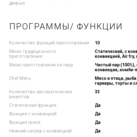
дверью
ПРОГРАММЫ/ ФУНКЦИИ
Количество функций приготовления
10
Меню традиционного
Статический, с конв
приготовления
конвекцией, Air fry
Меню приготовления на пару
Чистый пар (100%),
конвекция, комби-п
Chef Menu
Мясо и птица, рыба
гарниры, торты и с
Количество автоматических
33
рецептов
Статическая функция
Да
Функция с конвекцией
Да
Функция гриля
Да
Нижний нагрев с конвекцией
Да