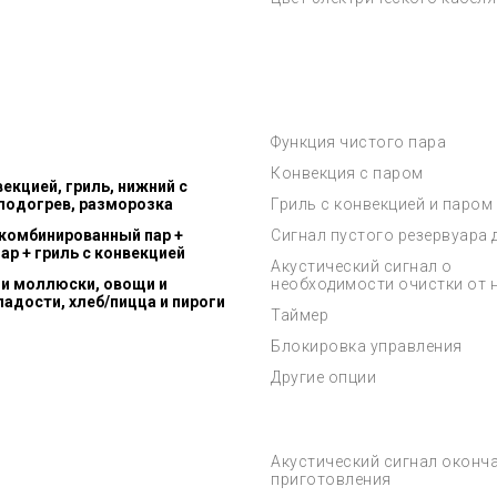
Функция чистого пара
Конвекция с паром
екцией, гриль, нижний с
, подогрев, разморозка
Гриль с конвекцией и паром
 комбинированный пар +
Сигнал пустого резервуара 
ар + гриль с конвекцией
Акустический сигнал о
 и моллюски, овощи и
необходимости очистки от 
ладости, хлеб/пицца и пироги
Таймер
Блокировка управления
Другие опции
Акустический сигнал оконч
приготовления