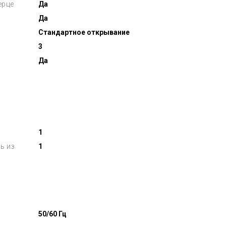
ерце
Да
Да
Стандартное открывание
3
Да
1
ь из
1
50/60 Гц