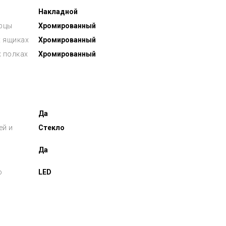
Накладной
ерцы
Хромированный
 ящиках
Хромированный
х полках
Хромированный
Да
ей и
Стекло
Да
о
LED