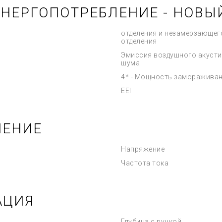
ЭНЕРГОПОТРЕБЛЕНИЕ - НОВЫ
отделения и незамерзающег
отделения
Эмиссия воздушного акусти
шума
4* - Мощность заморажива
EEI
ЧЕНИЕ
Напряжение
Частота тока
АЦИЯ
Глубина с ручкой