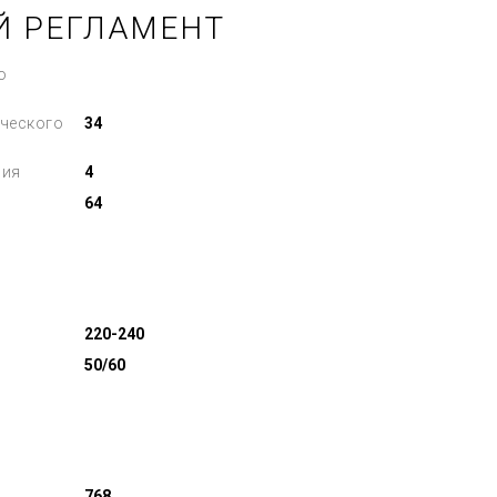
Й РЕГЛАМЕНТ
о
ческого
34
ния
4
64
220-240
50/60
768