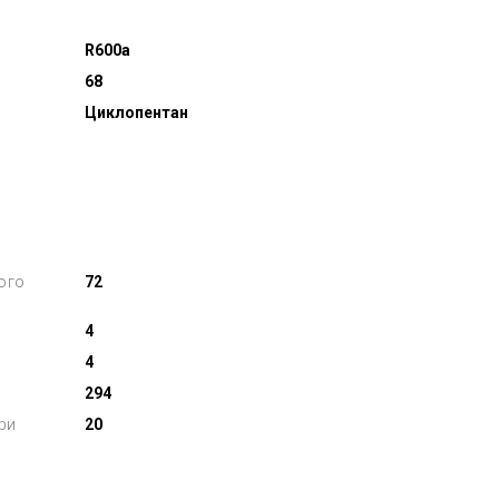
R600a
68
Циклопентан
ого
72
4
4
294
ри
20